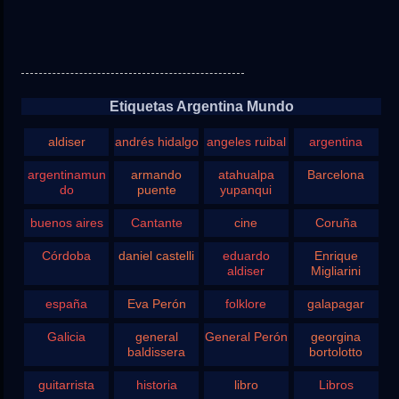
Etiquetas Argentina Mundo
aldiser
andrés hidalgo
angeles ruibal
argentina
argentinamun
armando
atahualpa
Barcelona
do
puente
yupanqui
buenos aires
Cantante
cine
Coruña
Córdoba
daniel castelli
eduardo
Enrique
aldiser
Migliarini
españa
Eva Perón
folklore
galapagar
Galicia
general
General Perón
georgina
baldissera
bortolotto
guitarrista
historia
libro
Libros