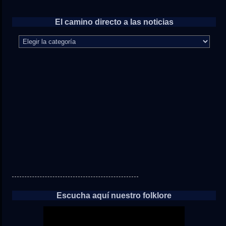
El camino directo a las noticias
El
camino
directo
a
las
noticias
Escucha aquí nuestro folklore