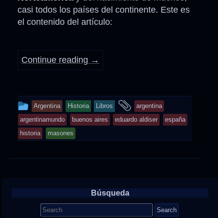
casi todos los países del continente. Este es
el contenido del artículo:
Continue reading
→
This
and
Argentina
Historia
Libros
argentina
entry
tagged
argentinamundo
buenos aires
eduardo aldiser
españa
was
historia
masones
posted
in
Búsqueda
Search
for: