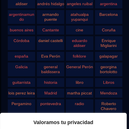
aldiser
andrés hidalgo
angeles ruibal
argentina
argentinamun
armando
atahualpa
Barcelona
do
puente
yupanqui
buenos aires
Cantante
cine
Coruña
Córdoba
daniel castelli
eduardo
Enrique
aldiser
Migliarini
españa
Eva Perón
folklore
galapagar
Galicia
general
General Perón
georgina
baldissera
bortolotto
guitarrista
historia
libro
Libros
lois perez leira
Madrid
martha piccat
Mendoza
Pergamino
pontevedra
radio
Roberto
Chavero
Rodolfo
rosario
san juan
santa fe
Valoramos tu privacidad
Ghezzi