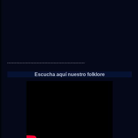
las
noticias
Escucha aquí nuestro folklore