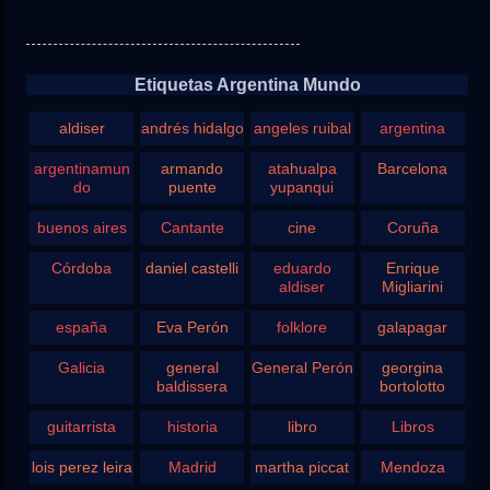
Etiquetas Argentina Mundo
aldiser
andrés hidalgo
angeles ruibal
argentina
argentinamun
armando
atahualpa
Barcelona
do
puente
yupanqui
buenos aires
Cantante
cine
Coruña
Córdoba
daniel castelli
eduardo
Enrique
aldiser
Migliarini
españa
Eva Perón
folklore
galapagar
Galicia
general
General Perón
georgina
baldissera
bortolotto
guitarrista
historia
libro
Libros
lois perez leira
Madrid
martha piccat
Mendoza