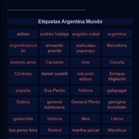
Etiquetas Argentina Mundo
aldiser
andrés hidalgo
angeles ruibal
argentina
argentinamun
armando
atahualpa
Barcelona
do
puente
yupanqui
buenos aires
Cantante
cine
Coruña
Córdoba
daniel castelli
eduardo
Enrique
aldiser
Migliarini
españa
Eva Perón
folklore
galapagar
Galicia
general
General Perón
georgina
baldissera
bortolotto
guitarrista
historia
libro
Libros
lois perez leira
Madrid
martha piccat
Mendoza