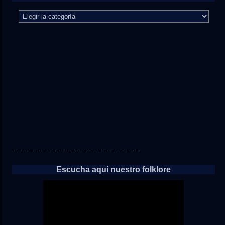
El
camino
directo
a
las
noticias
Escucha aquí nuestro folklore