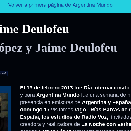
Volver a primera página de Argentina Mundo
Argentina
ime Deulofeu
Folklore
ópez y Jaime Deulofeu –
Tango
Historia
ent
Personajes
El
13 de febrero 2013 fue Día Internacional d
y para
Argentina Mundo
fue una semana de 
Deporte
presencia en emisoras de
Argentina y España
domingo 17
visitamos
Vigo
,
Rías Baixas de G
Radio – Televisión – Cine
España, los estudios de Radio Voz,
invitado
creadora y realizadora de
La Noche con Esthe
Turismo