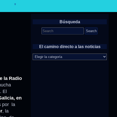
Búsqueda
Search
for:
El camino directo a las noticias
El
camino
directo
a
las
e la Radio
noticias
mucha
. El
alicia, en
s por la
r
, la