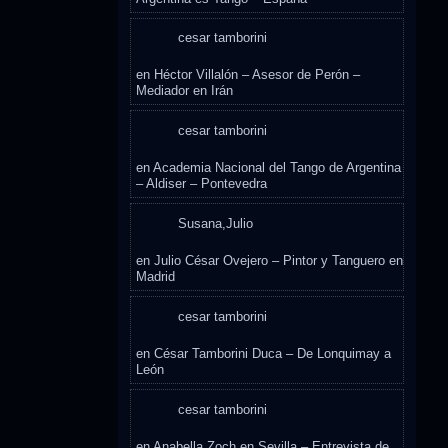
cesar tamborini
en
Héctor Villalón – Asesor de Perón –
Mediador en Irán
cesar tamborini
en
Academia Nacional del Tango de Argentina
– Aldiser – Pontevedra
Susana,Julio
en
Julio César Ovejero – Pintor y Tanguero en
Madrid
cesar tamborini
en
César Tamborini Duca – De Lonquimay a
León
cesar tamborini
en
Anabella Zoch en Sevilla – Entrevista de