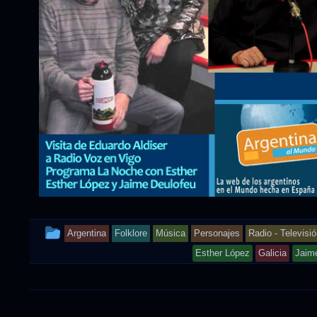
This
Argentina
Folklore
Música
Personajes
Radio - Televisió
entry
Esther López
Galicia
Jaim
was
posted