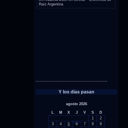
Raíz Argentina
Y los días pasan
agosto 2026
L
M
X
J
V
S
D
1
2
3
4
5
6
7
8
9