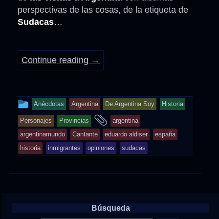
perspectivas de las cosas, de la etiqueta de
Sudacas
…
Continue reading
→
This
Anécdotas
Argentina
De Argentina Soy
Historia
entry
and
Personajes
Provincias
argentina
was
tagged
argentinamundo
Cantante
eduardo aldiser
españa
posted
historia
inmigrantes
opiniones
sudacas
in
Búsqueda