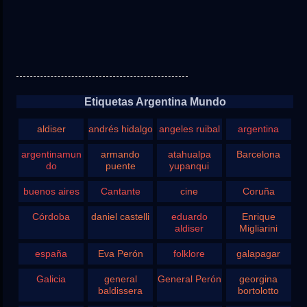
Etiquetas Argentina Mundo
aldiser
andrés hidalgo
angeles ruibal
argentina
argentinamun
armando
atahualpa
Barcelona
do
puente
yupanqui
buenos aires
Cantante
cine
Coruña
Córdoba
daniel castelli
eduardo
Enrique
aldiser
Migliarini
españa
Eva Perón
folklore
galapagar
Galicia
general
General Perón
georgina
baldissera
bortolotto