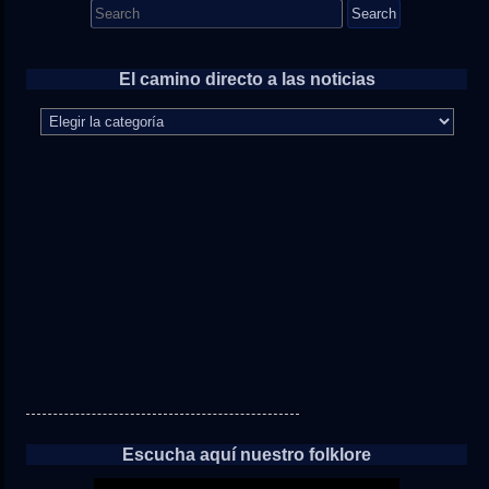
Search
for:
El camino directo a las noticias
El
camino
directo
a
las
noticias
Escucha aquí nuestro folklore