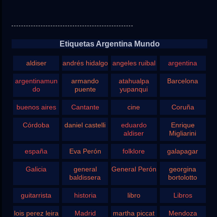
Etiquetas Argentina Mundo
aldiser
andrés hidalgo
angeles ruibal
argentina
argentinamun
armando
atahualpa
Barcelona
do
puente
yupanqui
buenos aires
Cantante
cine
Coruña
Córdoba
daniel castelli
eduardo
Enrique
aldiser
Migliarini
españa
Eva Perón
folklore
galapagar
Galicia
general
General Perón
georgina
baldissera
bortolotto
guitarrista
historia
libro
Libros
lois perez leira
Madrid
martha piccat
Mendoza