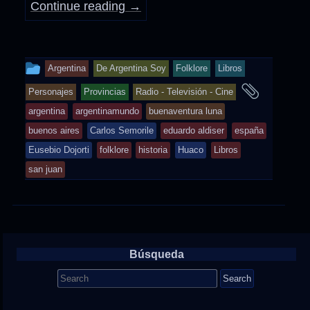
Continue reading
→
This
Argentina
De Argentina Soy
Folklore
Libros
entry
and
Personajes
Provincias
Radio - Televisión - Cine
was
tagged
argentina
argentinamundo
buenaventura luna
posted
buenos aires
Carlos Semorile
eduardo aldiser
españa
in
Eusebio Dojorti
folklore
historia
Huaco
Libros
san juan
Búsqueda
Search
for: