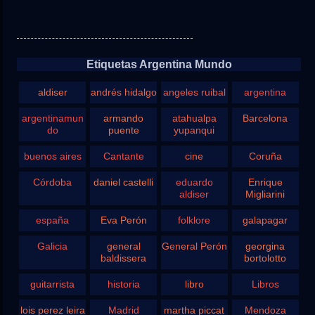
Etiquetas Argentina Mundo
aldiser
andrés hidalgo
angeles ruibal
argentina
argentinamun
armando
atahualpa
Barcelona
do
puente
yupanqui
buenos aires
Cantante
cine
Coruña
Córdoba
daniel castelli
eduardo
Enrique
aldiser
Migliarini
españa
Eva Perón
folklore
galapagar
Galicia
general
General Perón
georgina
baldissera
bortolotto
guitarrista
historia
libro
Libros
lois perez leira
Madrid
martha piccat
Mendoza