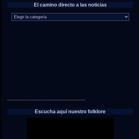
El camino directo a las noticias
El
camino
directo
a
las
noticias
Escucha aquí nuestro folklore