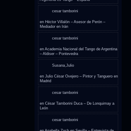
cesar tamborini
en
Héctor Villalón – Asesor de Perón –
Mediador en Irán
cesar tamborini
en
Academia Nacional del Tango de Argentina
– Aldiser – Pontevedra
Susana,Julio
en
Julio César Ovejero – Pintor y Tanguero en
Madrid
cesar tamborini
en
César Tamborini Duca – De Lonquimay a
León
cesar tamborini
en
Anabella Zoch en Sevilla – Entrevista de