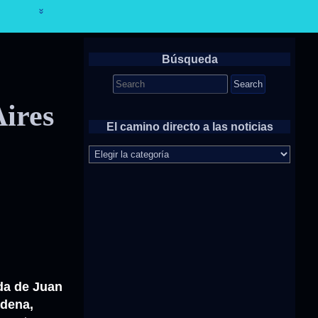
Búsqueda
Search
for:
ires
El camino directo a las noticias
El
camino
directo
a
las
noticias
a de Juan
dena,