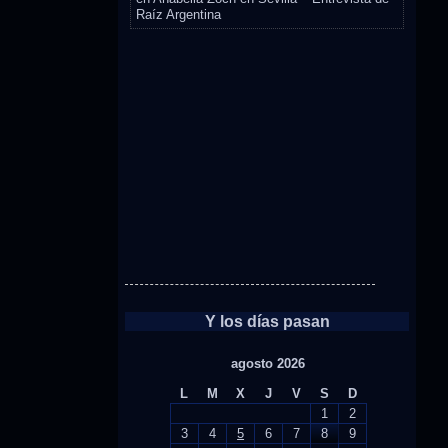
Raíz Argentina
Y los días pasan
agosto 2026
L
M
X
J
V
S
D
1
2
3
4
5
6
7
8
9