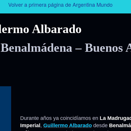
Volver a primera página de Argentina Mundo
Argentina
lermo Albarado
Folklore
 Benalmádena – Buenos A
Tango
Historia
Personajes
Deporte
Radio – Televisión – Cine
Durante años ya coincidíamos en
La Madrugad
Imperial
,
Guillermo Albarado
desde
Benalmá
Turismo