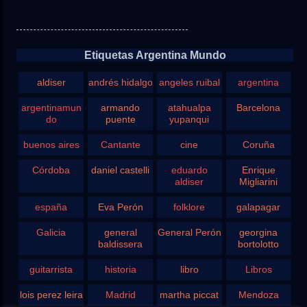
Etiquetas Argentina Mundo
aldiser
andrés hidalgo
angeles ruibal
argentina
argentinamun
armando
atahualpa
Barcelona
do
puente
yupanqui
buenos aires
Cantante
cine
Coruña
Córdoba
daniel castelli
eduardo
Enrique
aldiser
Migliarini
españa
Eva Perón
folklore
galapagar
Galicia
general
General Perón
georgina
baldissera
bortolotto
guitarrista
historia
libro
Libros
lois perez leira
Madrid
martha piccat
Mendoza