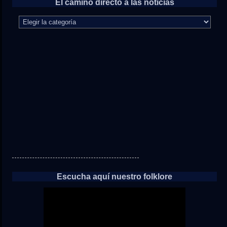
El camino directo a las noticias
El
camino
directo
a
las
noticias
Escucha aquí nuestro folklore