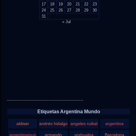
17
18
19
20
21
22
23
24
25
26
27
28
29
30
31
« Jul
Etiquetas Argentina Mundo
aldiser
andrés hidalgo
angeles ruibal
argentina
argentinamun
armando
atahualpa
Barcelona