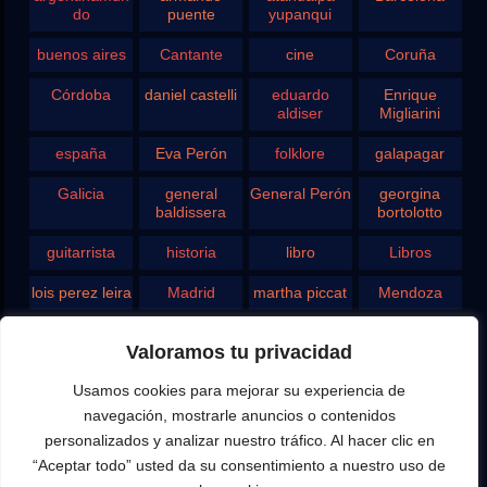
do
puente
yupanqui
buenos aires
Cantante
cine
Coruña
Córdoba
daniel castelli
eduardo
Enrique
aldiser
Migliarini
españa
Eva Perón
folklore
galapagar
Galicia
general
General Perón
georgina
baldissera
bortolotto
guitarrista
historia
libro
Libros
lois perez leira
Madrid
martha piccat
Mendoza
Pergamino
pontevedra
radio
Roberto
Valoramos tu privacidad
Chavero
Usamos cookies para mejorar su experiencia de
Rodolfo
rosario
san juan
santa fe
Ghezzi
navegación, mostrarle anuncios o contenidos
personalizados y analizar nuestro tráfico. Al hacer clic en
Tango
teatro
television
vigo
“Aceptar todo” usted da su consentimiento a nuestro uso de