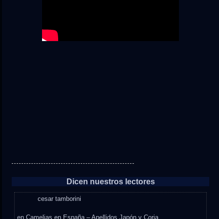
Dicen nuestros lectores
cesar tamborini
en
Camelias en España – Apellidos Japón y Coria