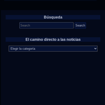
Búsqueda
Search
for:
El camino directo a las noticias
El
camino
directo
a
las
noticias