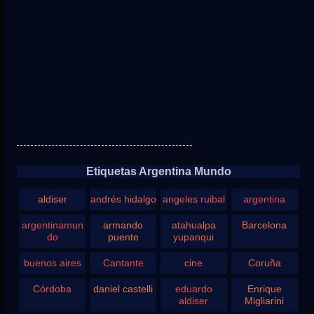
Etiquetas Argentina Mundo
aldiser
andrés hidalgo
angeles ruibal
argentina
argentinamun
armando
atahualpa
Barcelona
do
puente
yupanqui
buenos aires
Cantante
cine
Coruña
Córdoba
daniel castelli
eduardo
Enrique
aldiser
Migliarini