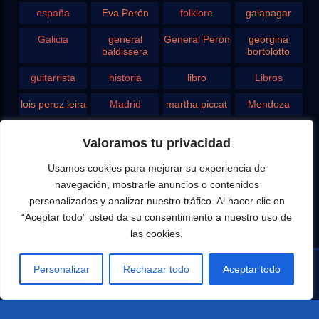
españa
Eva Perón
folklore
galapagar
Galicia
general
General Perón
georgina
baldissera
bortolotto
guitarrista
historia
libro
Libros
lois perez leira
Madrid
martha piccat
Mendoza
Pergamino
pontevedra
radio
Roberto
Valoramos tu privacidad
Chavero
Usamos cookies para mejorar su experiencia de
Rodolfo
rosario
san juan
santa fe
Ghezzi
navegación, mostrarle anuncios o contenidos
personalizados y analizar nuestro tráfico. Al hacer clic en
Tango
teatro
television
vigo
“Aceptar todo” usted da su consentimiento a nuestro uso de
las cookies.
yupanqui
Personalizar
Rechazar todo
Aceptar todo
Editado por Eduardo Aldiser para la difusión del Canal
Aldiser / Youtube y las notas y entrevistas de Argentina,