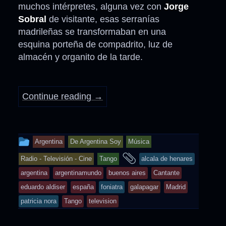
muchos intérpretes, alguna vez con
Jorge
Sobral
de visitante, esas serranías
madrileñas se transformaban en una
esquina porteña de compadrito, luz de
almacén y organito de la tarde.
Continue reading
→
This
Argentina
De Argentina Soy
Música
entry
and
Radio - Televisión - Cine
Tango
alcala de henares
was
tagged
argentina
argentinamundo
buenos aires
Cantante
posted
eduardo aldiser
españa
foniatra
galapagar
Madrid
in
patricia nora
Tango
television