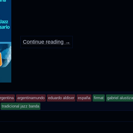
Anécdotas
Comidas – Bebidas
Continue reading
→
nd
rgentina
argentinamundo
eduardo aldiser
españa
firmat
gabriel alustiza
agged
tradicional jazz banda