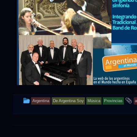
This
a
Argentina
De Argentina Soy
Música
Provincias
a
entry
t
was
posted