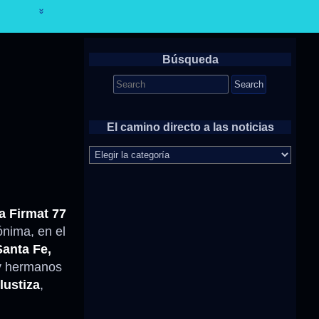
Búsqueda
Search
for:
El camino directo a las noticias
El
camino
directo
a
las
a Firmat 77
noticias
ónima, en el
anta Fe,
 y hermanos
lustiza
,