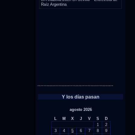
Raíz Argentina
Y los días pasan
agosto 2026
L
M
X
J
V
S
D
1
2
3
4
5
6
7
8
9