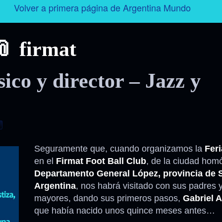
Volver a primera página de Argentina Mundo
Argentina
firmat
Folklore
ico y director – Jazz y
Tango
Historia
Personajes
Seguramente que, cuando organizamos la
Feri
en el
Firmat Foot Ball Club
‎, de la ciudad hom
Deporte
Departamento General López, provincia de S
Argentina
, nos habrá visitado con sus padres
Radio – Televisión – Cine
mayores, dando sus primeros pasos,
Gabriel A
que había nacido unos quince meses antes…
Turismo