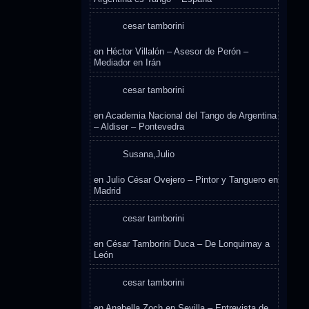
cesar tamborini
en
Héctor Villalón – Asesor de Perón –
Mediador en Irán
cesar tamborini
en
Academia Nacional del Tango de Argentina
– Aldiser – Pontevedra
Susana,Julio
en
Julio César Ovejero – Pintor y Tanguero en
Madrid
cesar tamborini
en
César Tamborini Duca – De Lonquimay a
León
cesar tamborini
en
Anabella Zoch en Sevilla – Entrevista de