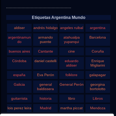
Etiquetas Argentina Mundo
aldiser
andrés hidalgo
angeles ruibal
argentina
argentinamun
armando
atahualpa
Barcelona
do
puente
yupanqui
buenos aires
Cantante
cine
Coruña
Córdoba
daniel castelli
eduardo
Enrique
aldiser
Migliarini
españa
Eva Perón
folklore
galapagar
Galicia
general
General Perón
georgina
baldissera
bortolotto
guitarrista
historia
libro
Libros
lois perez leira
Madrid
martha piccat
Mendoza