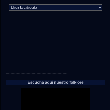
El
camino
directo
a
las
noticias
Escucha aquí nuestro folklore