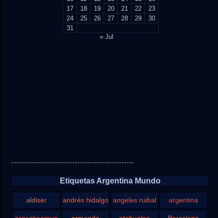
17
18
19
20
21
22
23
24
25
26
27
28
29
30
31
« Jul
Etiquetas Argentina Mundo
aldiser
andrés hidalgo
angeles ruibal
argentina