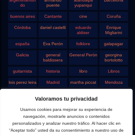
argentinamun
armando
atahualpa
Barcelona
do
puente
yupanqui
buenos aires
Cantante
cine
Coruña
Córdoba
daniel castelli
eduardo
Enrique
aldiser
Migliarini
españa
Eva Perón
folklore
galapagar
Galicia
general
General Perón
georgina
baldissera
bortolotto
guitarrista
historia
libro
Libros
lois perez leira
Madrid
martha piccat
Mendoza
Pergamino
pontevedra
radio
Roberto
Valoramos tu privacidad
Chavero
Usamos cookies para mejorar su experiencia de
Rodolfo
rosario
san juan
santa fe
Ghezzi
navegación, mostrarle anuncios o contenidos
personalizados y analizar nuestro tráfico. Al hacer clic en
Tango
teatro
television
vigo
“Aceptar todo” usted da su consentimiento a nuestro uso de