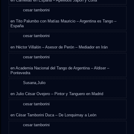
en
Camelias en España – Apellidos Japón y Coria
cesar tamborini
en
Tito Palumbo con Matías Mauricio – Argentina es Tango –
España
cesar tamborini
en
Héctor Villalón – Asesor de Perón – Mediador en Irán
cesar tamborini
en
Academia Nacional del Tango de Argentina – Aldiser –
Pontevedra
Susana,Julio
en
Julio César Ovejero – Pintor y Tanguero en Madrid
cesar tamborini
en
César Tamborini Duca – De Lonquimay a León
cesar tamborini