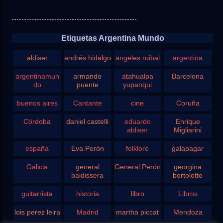
Etiquetas Argentina Mundo
aldiser
andrés hidalgo
angeles ruibal
argentina
argentinamun
armando
atahualpa
Barcelona
do
puente
yupanqui
buenos aires
Cantante
cine
Coruña
Córdoba
daniel castelli
eduardo
Enrique
aldiser
Migliarini
españa
Eva Perón
folklore
galapagar
Galicia
general
General Perón
georgina
baldissera
bortolotto
guitarrista
historia
libro
Libros
lois perez leira
Madrid
martha piccat
Mendoza