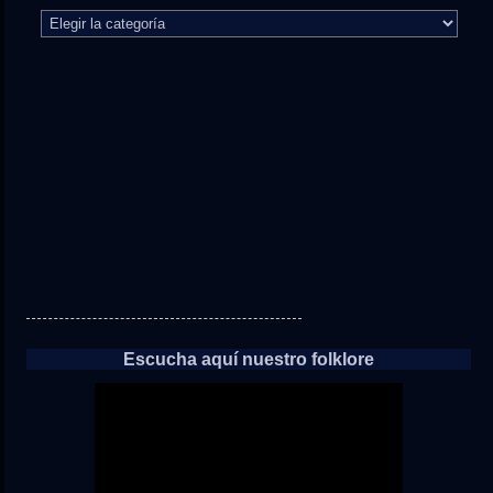
El
camino
directo
a
las
noticias
Escucha aquí nuestro folklore