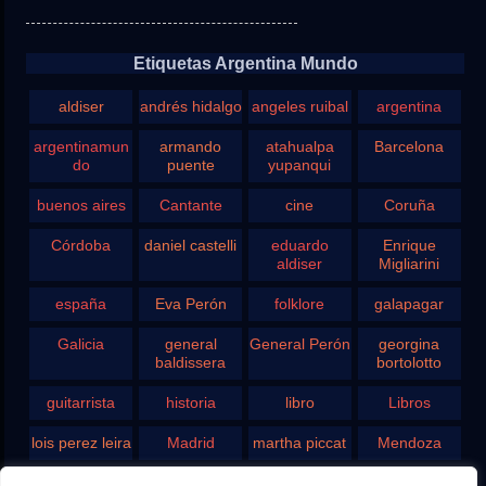
Etiquetas Argentina Mundo
aldiser
andrés hidalgo
angeles ruibal
argentina
argentinamun
armando
atahualpa
Barcelona
do
puente
yupanqui
buenos aires
Cantante
cine
Coruña
Córdoba
daniel castelli
eduardo
Enrique
aldiser
Migliarini
españa
Eva Perón
folklore
galapagar
Galicia
general
General Perón
georgina
baldissera
bortolotto
guitarrista
historia
libro
Libros
lois perez leira
Madrid
martha piccat
Mendoza
Pergamino
pontevedra
radio
Roberto