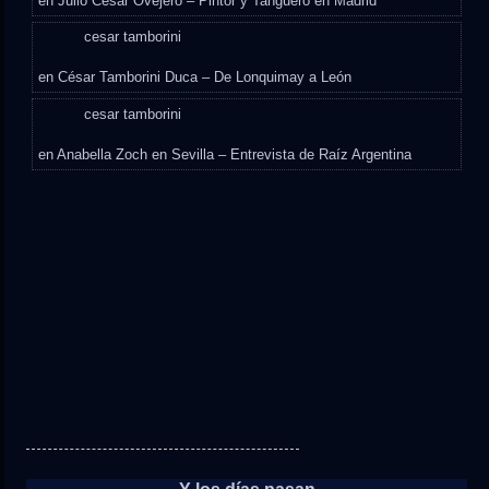
en
Julio César Ovejero – Pintor y Tanguero en Madrid
cesar tamborini
en
César Tamborini Duca – De Lonquimay a León
cesar tamborini
en
Anabella Zoch en Sevilla – Entrevista de Raíz Argentina