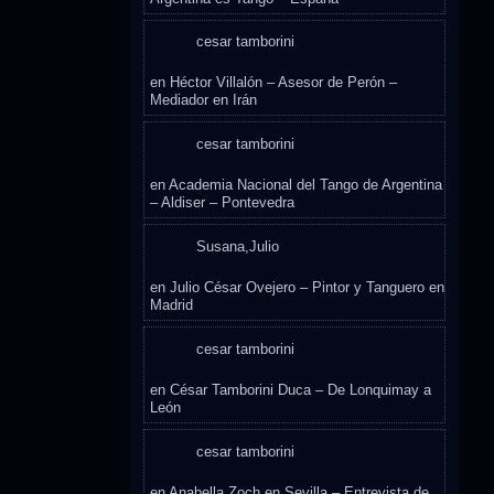
cesar tamborini
en
Héctor Villalón – Asesor de Perón –
Mediador en Irán
cesar tamborini
en
Academia Nacional del Tango de Argentina
– Aldiser – Pontevedra
Susana,Julio
en
Julio César Ovejero – Pintor y Tanguero en
Madrid
cesar tamborini
en
César Tamborini Duca – De Lonquimay a
León
cesar tamborini
en
Anabella Zoch en Sevilla – Entrevista de