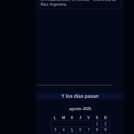
Raíz Argentina
Y los días pasan
agosto 2026
L
M
X
J
V
S
D
1
2
3
4
5
6
7
8
9