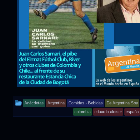
This
Anécdotas
Argentina
Comidas - Bebidas
De Argentina Soy
entry
colombia
eduardo aldiser
españa
was
posted