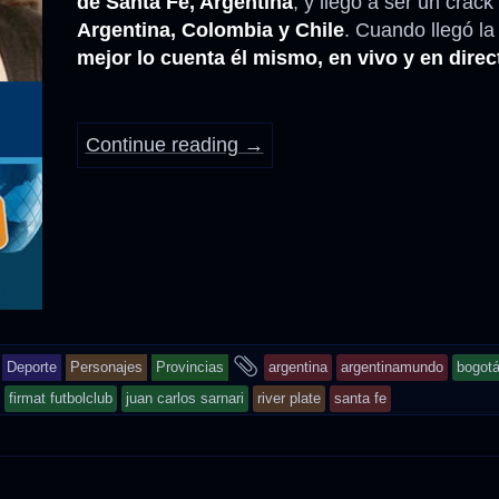
de Santa Fe, Argentina
, y llegó a ser un crack
Argentina, Colombia y Chile
. Cuando llegó la
Anécdotas
mejor lo cuenta él mismo, en vivo y en dire
Comidas – Bebidas
Continue reading
→
and
Deporte
Personajes
Provincias
argentina
argentinamundo
bogot
tagged
firmat futbolclub
juan carlos sarnari
river plate
santa fe