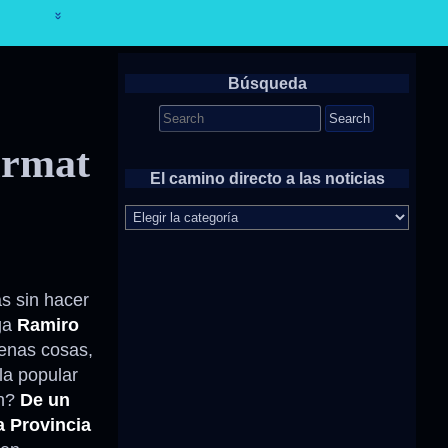
Búsqueda
Search
for:
irmat
El camino directo a las noticias
El
camino
directo
a
las
s sin hacer
noticias
ga
Ramiro
enas cosas,
la popular
an?
De un
a Provincia