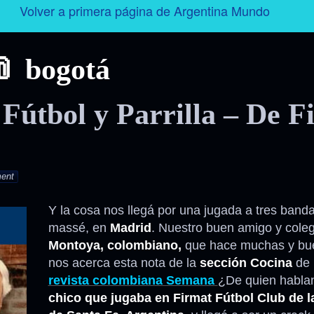
Volver a primera página de Argentina Mundo
Argentina
bogotá
Folklore
 Fútbol y Parrilla – De F
Tango
Historia
ent
Personajes
Y la cosa nos llegá por una jugada a tres banda
massé, en
Madrid
. Nuestro buen amigo y cole
Deporte
Montoya, colombiano,
que hace muchas y bu
nos acerca esta nota de la
sección Cocina
de 
Radio – Televisión – Cine
revista colombiana Semana
¿De quien habl
chico que jugaba en Firmat Fútbol Club de l
Turismo