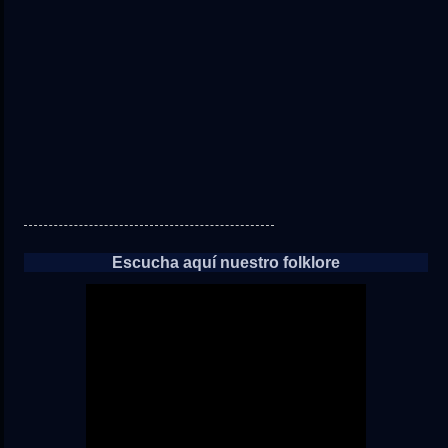
a
las
noticias
Escucha aquí nuestro folklore