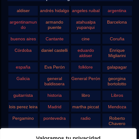
aldiser
andrés hidalgo
angeles ruibal
argentina
argentinamun
armando
atahualpa
Barcelona
do
puente
yupanqui
buenos aires
Cantante
cine
Coruña
Córdoba
daniel castelli
eduardo
Enrique
aldiser
Migliarini
españa
Eva Perón
folklore
galapagar
Galicia
general
General Perón
georgina
baldissera
bortolotto
guitarrista
historia
libro
Libros
lois perez leira
Madrid
martha piccat
Mendoza
Pergamino
pontevedra
radio
Roberto
Chavero
Rodolfo
rosario
san juan
santa fe
Valoramos tu privacidad