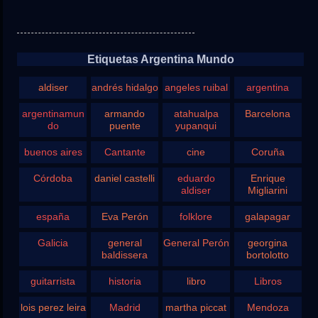
Etiquetas Argentina Mundo
aldiser
andrés hidalgo
angeles ruibal
argentina
argentinamun
armando
atahualpa
Barcelona
do
puente
yupanqui
buenos aires
Cantante
cine
Coruña
Córdoba
daniel castelli
eduardo
Enrique
aldiser
Migliarini
españa
Eva Perón
folklore
galapagar
Galicia
general
General Perón
georgina
baldissera
bortolotto
guitarrista
historia
libro
Libros
lois perez leira
Madrid
martha piccat
Mendoza