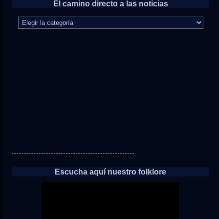
El camino directo a las noticias
El
camino
directo
a
las
noticias
Escucha aquí nuestro folklore