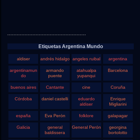
Etiquetas Argentina Mundo
aldiser
andrés hidalgo
angeles ruibal
argentina
argentinamun
armando
atahualpa
Barcelona
do
puente
yupanqui
buenos aires
Cantante
cine
Coruña
Córdoba
daniel castelli
eduardo
Enrique
aldiser
Migliarini
españa
Eva Perón
folklore
galapagar
Galicia
general
General Perón
georgina
baldissera
bortolotto