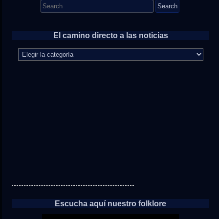
Search
for:
El camino directo a las noticias
El
camino
directo
a
las
noticias
Escucha aquí nuestro folklore