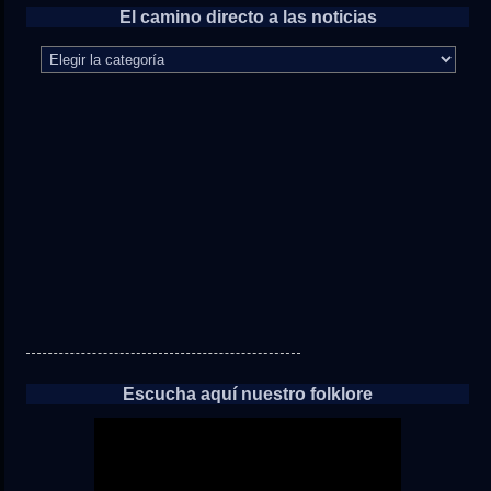
El camino directo a las noticias
El
camino
directo
a
las
noticias
Escucha aquí nuestro folklore