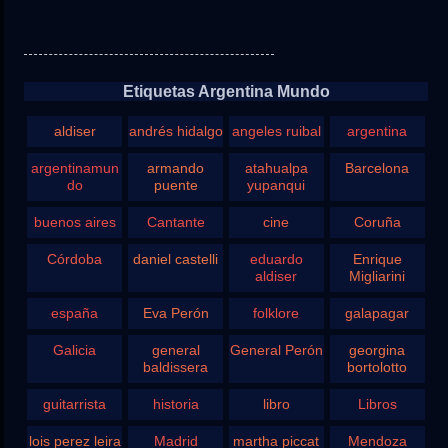
Etiquetas Argentina Mundo
aldiser
andrés hidalgo
angeles ruibal
argentina
argentinamun
armando
atahualpa
Barcelona
do
puente
yupanqui
buenos aires
Cantante
cine
Coruña
Córdoba
daniel castelli
eduardo
Enrique
aldiser
Migliarini
españa
Eva Perón
folklore
galapagar
Galicia
general
General Perón
georgina
baldissera
bortolotto
guitarrista
historia
libro
Libros
lois perez leira
Madrid
martha piccat
Mendoza