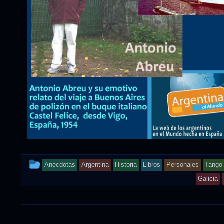
This
Anécdotas
Argentina
Historia
Libros
Personajes
Tango
entry
Galicia
was
posted