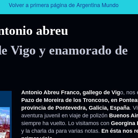
Volver a primera página de Argentina Mundo
Argentina
ntonio abreu
Folklore
de Vigo y enamorado de
Tango
Historia
Personajes
Antonio Abreu Franco, gallego de Vig
o, nos 
Pazo de Moreira de los Troncoso, en Pontea
Deporte
provincia de Pontevedra, Galicia, España
. V
aventura juvenil en viaje de polizón
Buenos Ai
Radio – Televisión – Cine
siempre ha vuelto. Lo visitamos con
Georgina 
y la charla da para varias notas.
En ésta nos r
Turismo