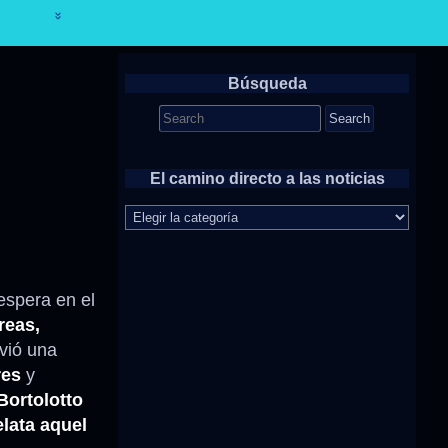
Búsqueda
Search
for:
El camino directo a las noticias
El
camino
directo
a
las
espera en el
noticias
reas,
ivió una
res
y
Bortolotto
elata aquel