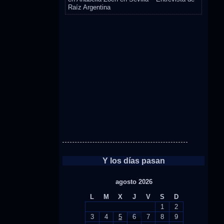
Raíz Argentina
Y los días pasan
agosto 2026
L
M
X
J
V
S
D
1
2
3
4
5
6
7
8
9