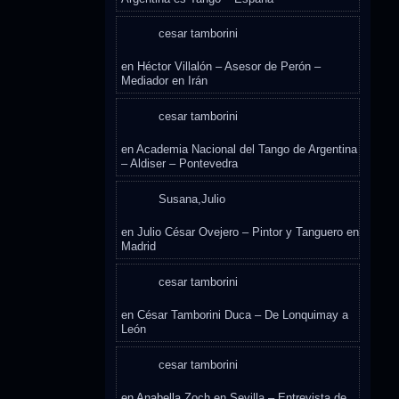
cesar tamborini
en
Héctor Villalón – Asesor de Perón –
Mediador en Irán
cesar tamborini
en
Academia Nacional del Tango de Argentina
– Aldiser – Pontevedra
Susana,Julio
en
Julio César Ovejero – Pintor y Tanguero en
Madrid
cesar tamborini
en
César Tamborini Duca – De Lonquimay a
León
cesar tamborini
en
Anabella Zoch en Sevilla – Entrevista de