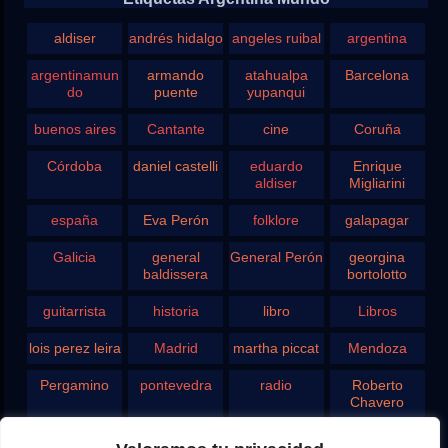
aldiser
andrés hidalgo
angeles ruibal
argentina
argentinamun
armando
atahualpa
Barcelona
do
puente
yupanqui
buenos aires
Cantante
cine
Coruña
Córdoba
daniel castelli
eduardo
Enrique
aldiser
Migliarini
españa
Eva Perón
folklore
galapagar
Galicia
general
General Perón
georgina
baldissera
bortolotto
guitarrista
historia
libro
Libros
lois perez leira
Madrid
martha piccat
Mendoza
Pergamino
pontevedra
radio
Roberto
Chavero
Rodolfo
rosario
san juan
santa fe