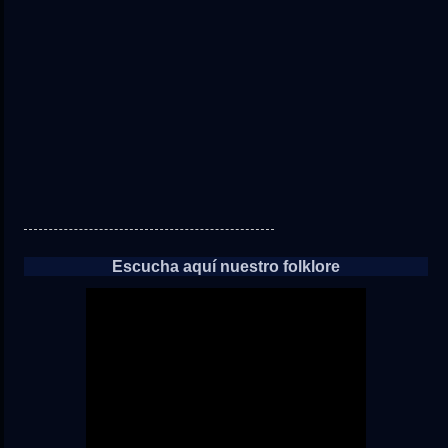
a
las
noticias
Escucha aquí nuestro folklore