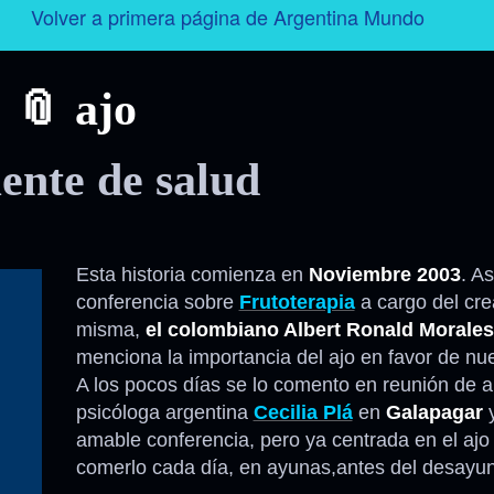
Volver a primera página de Argentina Mundo
Argentina
ajo
Folklore
ente de salud
Tango
Historia
Esta historia comienza en
Noviembre 2003
. A
conferencia sobre
Frutoterapia
a cargo del cre
Personajes
misma,
el colombiano Albert Ronald Morales
menciona la importancia del ajo en favor de nue
Deporte
A los pocos días se lo comento en reunión de a
psicóloga argentina
Cecilia Plá
en
Galapagar
y
Radio – Televisión – Cine
amable conferencia, pero ya centrada en el aj
comerlo cada día, en ayunas,antes del desayu
Turismo