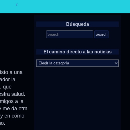
Búsqueda
Search
for:
El camino directo a las noticias
El
camino
directo
sisto a una
a
ador la
las
, que
noticias
stra salud.
migos a la
 me da otra
o y en cómo
no.