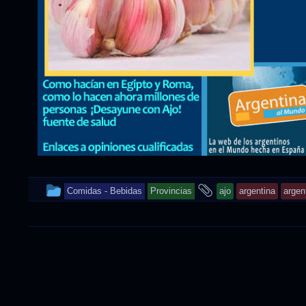
This
and
Comidas - Bebidas
Provincias
ajo
argentina
argen
entry
tagged
was
posted
in