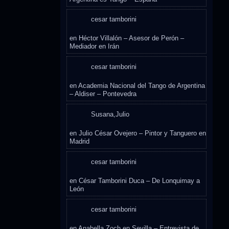
cesar tamborini
en
Héctor Villalón – Asesor de Perón –
Mediador en Irán
cesar tamborini
en
Academia Nacional del Tango de Argentina
– Aldiser – Pontevedra
Susana,Julio
en
Julio César Ovejero – Pintor y Tanguero en
Madrid
cesar tamborini
en
César Tamborini Duca – De Lonquimay a
León
cesar tamborini
en
Anabella Zoch en Sevilla – Entrevista de