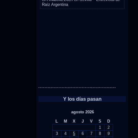
Raíz Argentina
Y los días pasan
agosto 2026
L
M
X
J
V
S
D
1
2
3
4
5
6
7
8
9