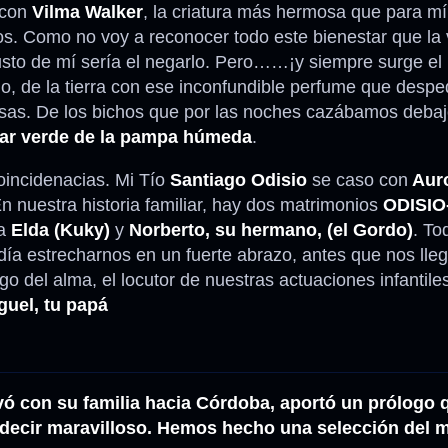
 con
Vilma Walker
, la criatura más hermosa que para m
etos. Como no voy a reconocer todo este bienestar que la
Injusto de mí sería el negarlo. Pero……¡y siempre surge el 
rio, de la tierra con ese inconfundible perfume que desp
sas. De los bichos que por las noches cazábamos debajo
ar verde de la pampa húmeda
.
oincidenacias. Mi Tío
Santiago Odisio
se caso con
Auro
n nuestra historia familiar, hay dos matrimonios
ODISI
ma
Elda (Kuky)
y
Norberto, su hermano, (el Gordo)
. To
ía estrecharnos en un fuerte abrazo, antes que nos lle
go del alma, el locutor de nuestras actuaciones infantil
guel, tu papá
levó con su familia hacia Córdoba, aportó un prólogo
n decir maravilloso. Hemos hecho una selección del 