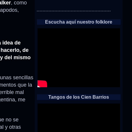
alker
, como
 apodos,
Escucha aquí nuestro folklore
 idea de
 hacerlo, de
s y del mismo
unas sencillas
ementos que la
rrible mal
Tangos de los Cien Barrios
gentina, me
ue no se
l y otras