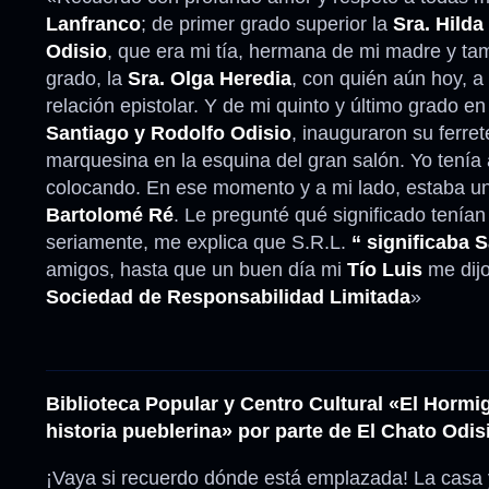
Lanfranco
; de primer grado superior la
Sra. Hilda 
Odisio
, que era mi tía, hermana de mi madre y ta
grado, la
Sra. Olga Heredia
, con quién aún hoy, 
relación epistolar. Y de mi quinto y último grado en
Santiago y Rodolfo Odisio
, inauguraron su ferre
marquesina en la esquina del gran salón. Yo tenía
colocando. En ese momento y a mi lado, estaba un 
Bartolomé Ré
. Le pregunté qué significado tenían
seriamente, me explica que S.R.L.
“ significaba 
amigos, hasta que un buen día mi
Tío Luis
me dijo
Sociedad de Responsabilidad Limitada
»
Biblioteca Popular y Centro Cultural «El Hormig
historia pueblerina» por parte de El Chato Odis
¡Vaya si recuerdo dónde está emplazada! La casa y