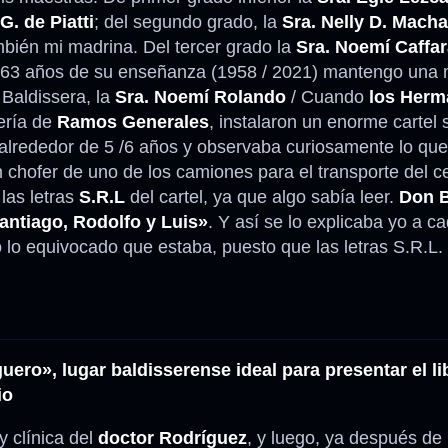
G. de Piatti
; del segundo grado, la
Sra. Nelly D. Mach
mbién mi madrina. Del tercer grado la
Sra. Noemí Caffar
a 63 años de su enseñanza (1958 / 2021) mantengo una 
 Baldissera, la
Sra. Noemí Rolando
/ Cuando
los Herm
tería de
Ramos Generales
, instalaron un enorme cartel 
 alrededor de 5 /6 años y observaba curiosamente lo qu
chofer de uno de los camiones para el transporte del c
 las letras
S.R.L
del cartel, ya que algo sabía leer.
Don B
Santiago, Rodolfo y Luis»
. Y así se lo explicaba yo a c
 lo equivocado que estaba, puesto que las letras S.R.L.
uero», lugar baldisserense ideal para presentar el l
io
 clínica del
doctor Rodríguez
, y luego, ya después de 