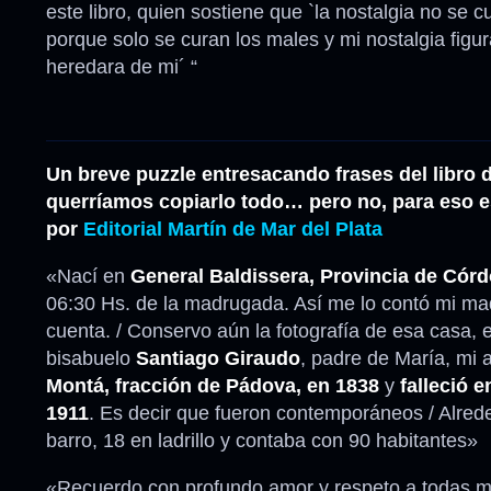
este libro, quien sostiene que `la nostalgia no se c
porque solo se curan los males y mi nostalgia figur
heredara de mi´ “
Un breve puzzle entresacando frases del libro 
querríamos copiarlo todo… pero no, para eso e
por
Editorial Martín de Mar del Plata
«Nací en
General Baldissera, Provincia de Córd
06:30 Hs. de la madrugada. Así me lo contó mi mad
cuenta. / Conservo aún la fotografía de esa casa, 
bisabuelo
Santiago Giraudo
, padre de María, mi 
Montá, fracción de Pádova, en 1838
y
falleció 
1911
. Es decir que fueron contemporáneos / Alrede
barro, 18 en ladrillo y contaba con 90 habitantes»
«Recuerdo con profundo amor y respeto a todas mi