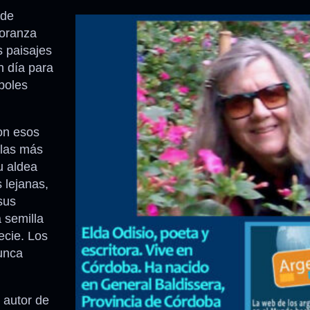
nde
ñoranza
 paisajes
n día para
boles
ron esos
 las más
u aldea
s lejanas,
sus
 semilla
ecie. Los
unca
l autor de