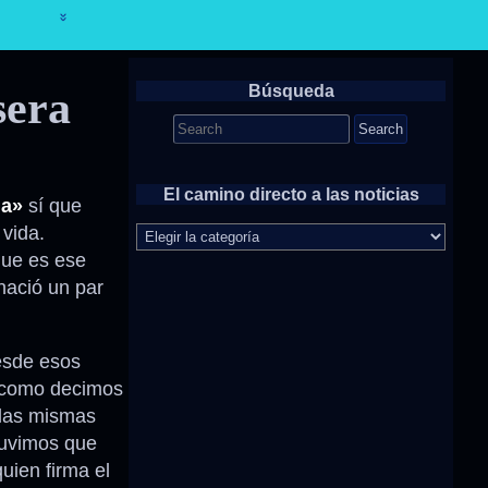
Búsqueda
sera
Search
for:
El camino directo a las noticias
na»
sí que
El
vida.
camino
ue es ese
directo
nació un par
a
las
noticias
esde esos
como decimos
 las mismas
 tuvimos que
uien firma el