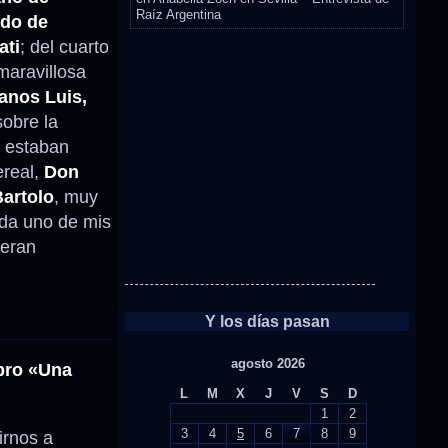
Raíz Argentina
ado de
ati
; del cuarto
maravillosa
anos Luis,
sobre la
e estaban
ereal,
Don
artolo
, muy
ada uno de mis
 eran
Y los días pasan
agosto 2026
ibro «Una
L
M
X
J
V
S
D
1
2
3
4
5
6
7
8
9
irnos a