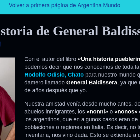
Volver a primera página de Argentina Mundo
Argentina
storia de General Baldis
Folklore
Tango
Con el autor del libro
«Una historia puebleri
podemos decir que nos conocemos de toda la 
Historia
Rodolfo Odisio, Chato
para nuestro mundo q
damero llamado
General Baldissera
, ya que 
Personajes
de años después que yo.
Nuestra amistad venía desde mucho antes, d
Deporte
abuelos inmigrantes, los
«nonni»
o
«nonos»
los argentinos, que en algunos casos eran de
Radio – Televisión – Cine
poblaciones o regiones en Italia. Es decir, no
inventarla, nos vino dada. Esto se extiende a q
Turismo