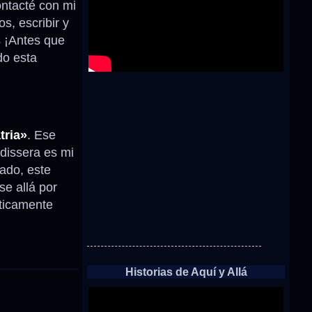
ontacté con mi
s, escribir y
s ¡Antes que
do esta
tria»
. Ese
ldissera es mi
iado, este
se allá por
sticamente
Historias de Aquí y Allá