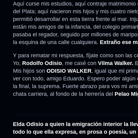
Aquí curse mis estudios, aquí contraje matrimonio
del Plata; aquí nacieron mis hijos y mis cuatro ni
permitió desarrollar en esta tierra frente al mar. 
están mis amigos de la infancia, del colegio prima
pasaba el regador, seguido por millones de maripo
la esquina de una calle cualquiera.
Extraño ese m
Y para rematar mi respuesta, fíjate como son las c
Yo,
Rodolfo Odisio
, me casé con
Vilma Walker.
E
Mis hijos son
ODISIO WALKER
, igual que mi pri
ver con todo, amigo Eduardo. Espero poder algún d
la final, la suprema. Fuerte abrazo para vos mi ami
chata carriera, al fondo de la herrería del
Pelao Mi
Elda Odisio a quien la emigración interior la l
todo lo que ella expresa, en prosa o poesía, u