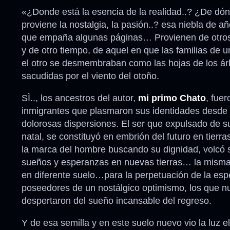
«¿Donde está la esencia de la realidad..? ¿De dó
proviene la nostalgia, la pasión..? esa niebla de a
que empaña algunas páginas… Provienen de otros
y de otro tiempo, de aquel en que las familias de u
el otro se desmembraban como las hojas de los ár
sacudidas por el viento del otoño.
SÌ.., los ancestros del autor,
mi primo Chato
, fue
inmigrantes que plasmaron sus identidades desde
dolorosas dispersiones. El ser que expulsado de s
natal, se constituyó en embrión del futuro en tierra
la marca del hombre buscando su dignidad, volcó 
sueños y esperanzas en nuevas tierras… la misma
en diferente suelo…para la perpetuación de la esp
poseedores de un nostálgico optimismo, los que n
despertaron del sueño incansable del regreso.
Y de esa semilla y en este suelo nuevo vio la luz e