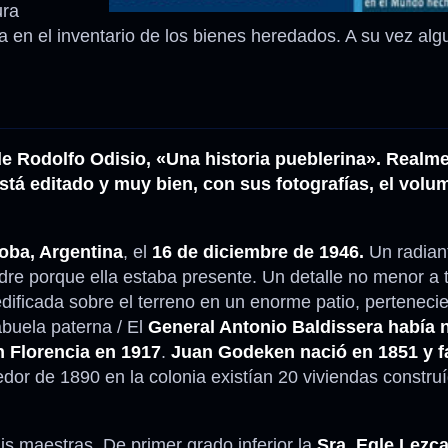
ura
a en el inventario de los bienes heredados. A su vez alg
de Rodolfo Odisio, «Una historia pueblerina». Realm
stá editado y muy bien, con sus fotografías, el vol
oba, Argentina
, el
16 de diciembre de 1946.
Un radiant
re porque ella estaba presente. Un detalle no menor a 
edificada sobre el terreno en un enorme patio, perteneci
abuela paterna / El
General Antonio Baldissera había 
en Florencia en 1917
.
Juan Godeken nació en 1851 y fa
dor de 1890 en la colonia existían 20 viviendas constru
s maestras. De primer grado inferior la
Sra. Egle Lezc