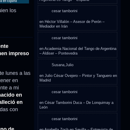
uien los
cesar tamborini
en
Héctor Villalón – Asesor de Perón –
Mediador en Irán
cesar tamborini
ente
en
Academia Nacional del Tango de Argentina
umen impreso
– Aldiser – Pontevedra
Susana,Julio
e lunes a las
en
Julio César Ovejero – Pintor y Tanguero en
tener en
Madrid
ente a mi
cesar tamborini
nacido en
lleció en
en
César Tamborini Duca – De Lonquimay a
León
ídas con
cesar tamborini
ano de
en
Anabella Zoch en Sevilla – Entrevista de