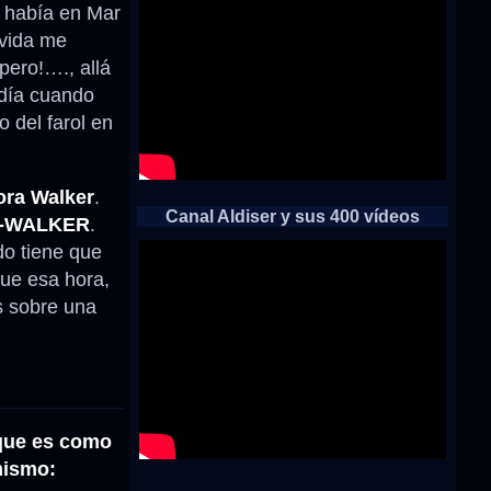
í había en Mar
 vida me
pero!…., allá
edía cuando
 del farol en
ra Walker
.
Canal Aldiser y sus 400 vídeos
O-WALKER
.
do tiene que
gue esa hora,
es sobre una
 que es como
mismo: