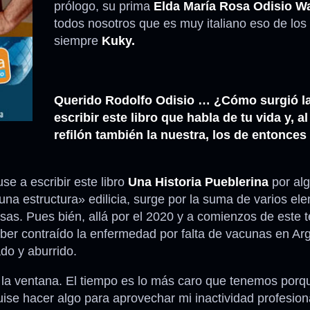
prólogo, su prima
Elda María Rosa Odisio W
todos nosotros que es muy italiano eso de los
Anécdotas
siempre
Kuky.
Comidas – Bebidas
Querido Rodolfo Odisio … ¿Cómo surgió la
escribir este libro que habla de tu vida y, al
refilón también la nuestra, los de entonce
se a escribir este libro
Una Historia Pueblerina
por alg
na estructura» edilicia, surge por la suma de varios el
. Pues bién, allá por el 2020 y a comienzos de este te
er contraído la enfermedad por falta de vacunas en Ar
do y aburrido.
 la ventana. El tiempo es lo más caro que tenemos porq
se hacer algo para aprovechar mi inactividad profesiona