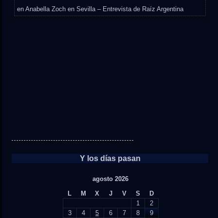
en
Anabella Zoch en Sevilla – Entrevista de Raíz Argentina
Y los días pasan
agosto 2026
L
M
X
J
V
S
D
1
2
3
4
5
6
7
8
9