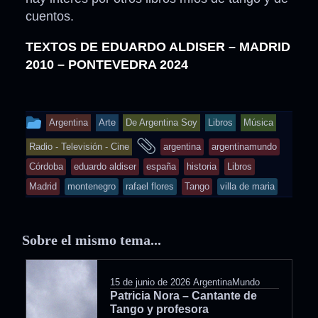
cuentos.
TEXTOS DE EDUARDO ALDISER – MADRID
2010 – PONTEVEDRA 2024
This
Argentina
Arte
De Argentina Soy
Libros
Música
entry
and
Radio - Televisión - Cine
argentina
argentinamundo
was
tagged
Córdoba
eduardo aldiser
españa
historia
Libros
posted
Madrid
montenegro
rafael flores
Tango
villa de maria
in
Sobre el mismo tema...
15 de junio de 2026
ArgentinaMundo
Patricia Nora – Cantante de
Tango y profesora