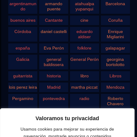
argentinamun
armando
atahualpa
Barcelona
do
puente
yupanqui
buenos aires
Cantante
cine
Coruña
Córdoba
daniel castelli
eduardo
Enrique
aldiser
Migliarini
españa
Eva Perón
folklore
galapagar
Galicia
general
General Perón
georgina
baldissera
bortolotto
guitarrista
historia
libro
Libros
lois perez leira
Madrid
martha piccat
Mendoza
Pergamino
pontevedra
radio
Roberto
Chavero
Rodolfo
rosario
san juan
santa fe
Valoramos tu privacidad
Ghezzi
Usamos cookies para mejorar su experiencia de
Tango
teatro
television
vigo
navegación, mostrarle anuncios o contenidos