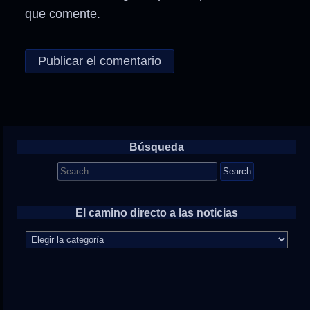
que comente.
Búsqueda
Search
for:
El camino directo a las noticias
El
camino
directo
a
las
noticias