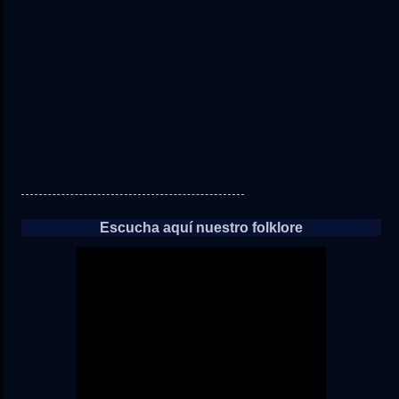
las
noticias
Escucha aquí nuestro folklore