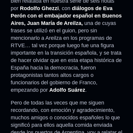
bien relatada en nuestra serie de seis notas
por
Rodolfo Ghezzi
, con
diálogos de Eva
Perón con el embajador español en Buenos
Aires, Juan María de Areilza,
una de cuyas
frases se utilizó en el guion, pero sin
mencionarlo a Areilza en los programas de
RTVE… tal vez porque luego fue una figura
importante en la transición española, y se trata
de hacer olvidar que en esta etapa histórica de
España hacia la democracia, fueron
protagonistas tantos altos cargos o
funcionarios del gobierno de Franco,
empezando por
Adolfo Suárez
.
Pero de todas las veces que me siguen
recordando, con emoción y agradecimiento,
muchos amigos o conocidos españoles lo que
significó para ellos aquella comida enviada
desde los puertos de Argentina, voy a relatar el