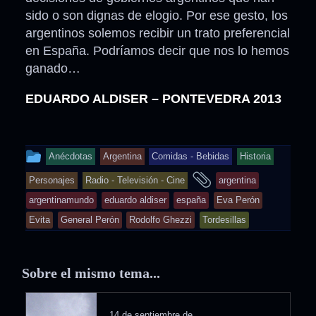
sido o son dignas de elogio. Por ese gesto, los
argentinos solemos recibir un trato preferencial
en España. Podríamos decir que nos lo hemos
ganado…
EDUARDO ALDISER – PONTEVEDRA 2013
This
Anécdotas
Argentina
Comidas - Bebidas
Historia
entry
and
Personajes
Radio - Televisión - Cine
argentina
was
tagged
argentinamundo
eduardo aldiser
españa
Eva Perón
posted
Evita
General Perón
Rodolfo Ghezzi
Tordesillas
in
Sobre el mismo tema...
14 de septiembre de