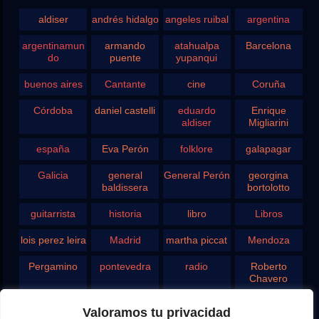
aldiser
andrés hidalgo
angeles ruibal
argentina
argentinamun
armando
atahualpa
Barcelona
do
puente
yupanqui
buenos aires
Cantante
cine
Coruña
Córdoba
daniel castelli
eduardo
Enrique
aldiser
Migliarini
españa
Eva Perón
folklore
galapagar
Galicia
general
General Perón
georgina
baldissera
bortolotto
guitarrista
historia
libro
Libros
lois perez leira
Madrid
martha piccat
Mendoza
Pergamino
pontevedra
radio
Roberto
Chavero
Rodolfo
rosario
san juan
santa fe
Valoramos tu privacidad
Ghezzi