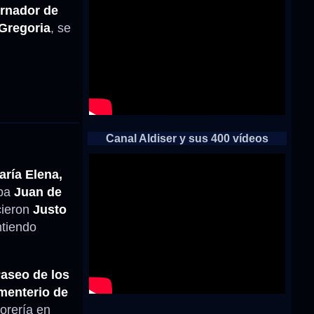
rnador de
Gregoria
, se
Canal Aldiser y sus 400 vídeos
aría Elena,
aba
Juan de
cieron
Justo
ntiendo
Paseo de los
menterio de
lorería en