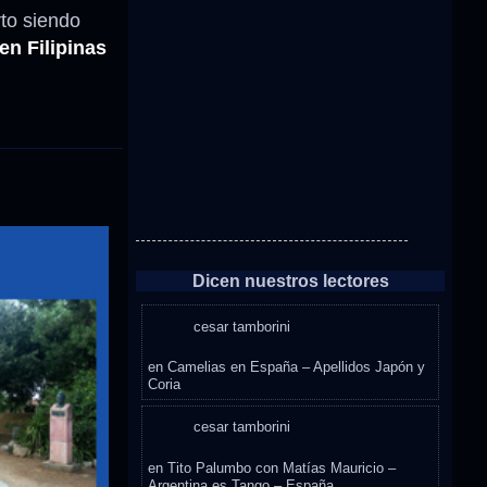
to siendo
en Filipinas
Dicen nuestros lectores
cesar tamborini
en
Camelias en España – Apellidos Japón y
Coria
cesar tamborini
en
Tito Palumbo con Matías Mauricio –
Argentina es Tango – España