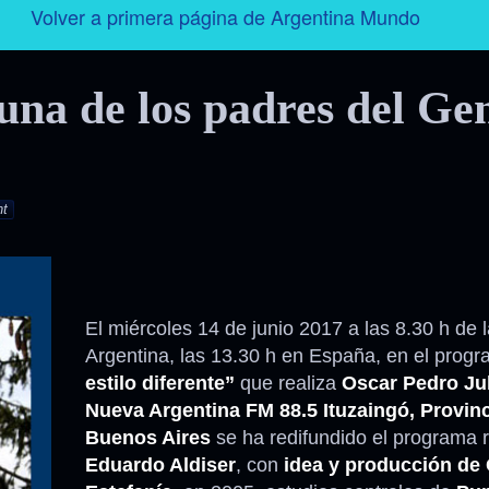
Volver a primera página de Argentina Mundo
Argentina
una de los padres del Ge
Folklore
Tango
t
Historia
Personajes
El miércoles 14 de junio 2017 a las 8.30 h de
Argentina, las 13.30 h en España, en el prog
Deporte
estilo diferente”
que realiza
Oscar Pedro Jul
Nueva Argentina FM 88.5 Ituzaingó, Provinc
Radio – Televisión – Cine
Buenos Aires
se ha redifundido el programa r
Eduardo Aldiser
, con
idea y producción de
Turismo