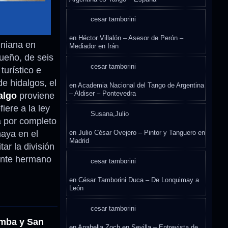
cesar tamborini
en
Héctor Villalón – Asesor de Perón –
iniana en
Mediador en Irán
ueño, de seis
cesar tamborini
turístico e
e hidalgos, el
en
Academia Nacional del Tango de Argentina
– Aldiser – Pontevedra
algo
proviene
iere a la ley
Susana,Julio
a por completo
haya en el
en
Julio César Ovejero – Pintor y Tanguero en
Madrid
ar la división
iente hermano
cesar tamborini
en
César Tamborini Duca – De Lonquimay a
León
cesar tamborini
omba y San
en
Anabella Zoch en Sevilla – Entrevista de