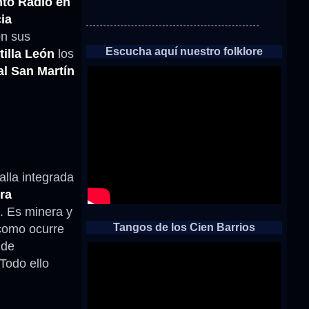
to Radio en
ia
on sus
Escucha aquí nuestro folklore
tilla León
los
l San Martín
alla integrada
era
. Es minera y
Tangos de los Cien Barrios
 como ocurre
 de
 Todo ello