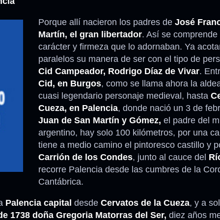
ncia
Porque allí nacieron los padres de
José Fran
Martín, el gran libertador
. Así se comprende 
carácter y firmeza que lo adornaban. Ya acot
paralelos su manera de ser con el tipo de pers
Cid Campeador, Rodrigo Díaz de Vivar
. Ent
Cid, en Burgos
, como se llama ahora la aldea
cuasi legendario personaje medieval, hasta
Ce
Cueza, en Palencia
, donde nació un 3 de feb
Juan de San Martín y Gómez,
el padre del mi
argentino, hay solo 100 kilómetros, por una ca
tiene a medio camino el pintoresco castillo y 
Carrión de los Condes
, junto al cauce del
Rí
recorre Palencia desde las cumbres de la Cord
Cantábrica.
 a
Palencia capital
desde
Cervatos de la Cueza
, y a so
de 1738 doña Gregoria Matorras del Ser,
diez años me