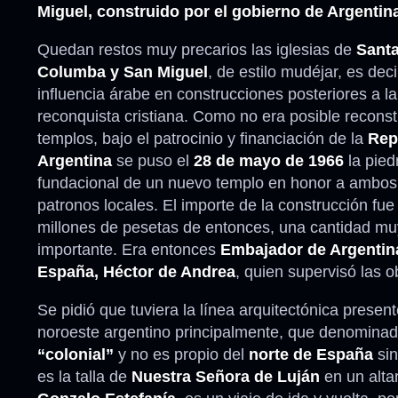
Miguel, construido por el gobierno de Argentin
Quedan restos muy precarios las iglesias de
Sant
Columba y San Miguel
, de estilo mudéjar, es dec
influencia árabe en construcciones posteriores a la
reconquista cristiana. Como no era posible reconst
templos, bajo el patrocinio y financiación de la
Rep
Argentina
se puso el
28 de mayo de 1966
la pied
fundacional de un nuevo templo en honor a ambos
patronos locales. El importe de la construcción fue
millones de pesetas de entonces, una cantidad mu
importante. Era entonces
Embajador de Argentin
España, Héctor de Andrea
, quien supervisó las o
Se pidió que tuviera la línea arquitectónica present
noroeste argentino principalmente, que denomina
“colonial”
y no es propio del
norte de España
si
es la talla de
Nuestra Señora de Luján
en un alta