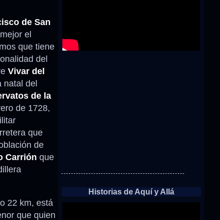
cisco de San
mejor el
amos que tiene
onalidad del
re
Vivar del
 natal del
rvatos de la
rero de 1728,
litar
rretera que
población de
o Carrión
que
illera
Historias de Aquí y Allá
lo 22 km, está
nor que quien