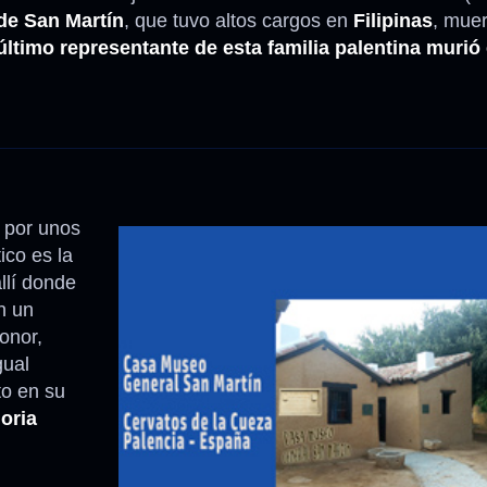
de San Martín
, que tuvo altos cargos en
Filipinas
, muer
último representante de esta familia palentina murió 
 por unos
ico es la
allí donde
n un
onor,
gual
o en su
oria