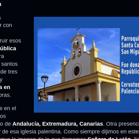
a
a
ir con
ruir esos
ública
ra
 santos
 de tres
y
a en
bras.
e en el
dos
no de
Andalucía, Extremadura, Canarias
. Otra presenc
r de esa iglesia palentina. Como siempre dijimos en este