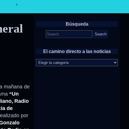
Búsqueda
neral
Search
for:
El camino directo a las noticias
El
camino
directo
a
las
 la mañana de
noticias
rama
“Un
iano,
Radio
ia de
ealizado por
 Gonzalo