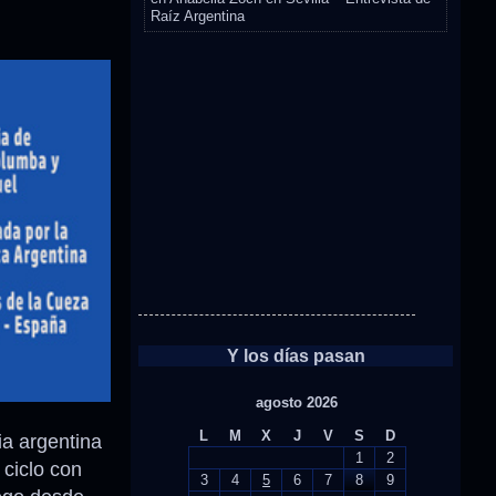
Raíz Argentina
Y los días pasan
agosto 2026
L
M
X
J
V
S
D
ia argentina
1
2
 ciclo con
3
4
5
6
7
8
9