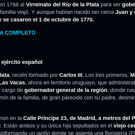
 en 1768 al
Virreinato del Río de la Plata
para ser
gobe
 familia viajó. Y aunque habían nacido tan cerca
Juan y 
 se casaron el 1 de octubre de 1770.
MA COMPLETO
 ejército español
lata
, recién formado por
Carlos III
. Los tres primeros,
M
 Las Vacas
, ahora en territorio uruguayo, que administr
l cargo de
gobernador general de la región
, donde na
amín de la familia, de gran parecido con su padre, desmi
eron en la
Calle Príncipe 23, de Madrid, a metros del 
l
. Están ambos y su única hija sepultados en el
viejo ce
onformando un jardín donde se asienta una floristería (F