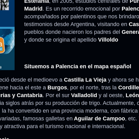
Estefanía
, en 2005, estudios centrales de
Pun
Madrid
. Es un recorrido emocional por
Palenc
Anécdotas
acompañados por palentinos que nos brindar
testimonios desde Argentina, visitando en
Cas
Comidas – Bebidas
pueblos donde nacieron los padres del
Genera
y donde se origina el apellido
Villoldo
Situemos a Palencia en el mapa español
eneció desde el medioevo a
Castilla La Vieja
y ahora se h
iene hacia el este a
Burgos
, por el norte, tras la
Cordill
rias y Cantabria
. Por el sur
Valladolid
y al oeste,
León
ia siglos atrás por su producción de trigo. Actualmente,
l la ha convertido en una provincia moderna, con fábrica
variadas, famosas galletas en
Aguilar de Campoo
, etc.
atractiva para el turismo nacional e internacional.