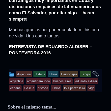
con amigos muy importantes en Cuba y
distinciones en países de latinoamericanos
como El Salvador, por citar algo… hasta
siempre!
Muchas gracias por poder contarle mi historia
de vida. Una como tantas.
ENTREVISTA DE EDUARDO ALDISER –
PONTEVEDRA 2016
This
and
Argentina
Historia
Libros
Personajes
Tango
entry
tagg
argentina
argentinamundo
buenos aires
eduardo aldiser
was
españa
Galicia
historia
Libros
lois perez leira
vigo
posted
in
Sobre el mismo tema...