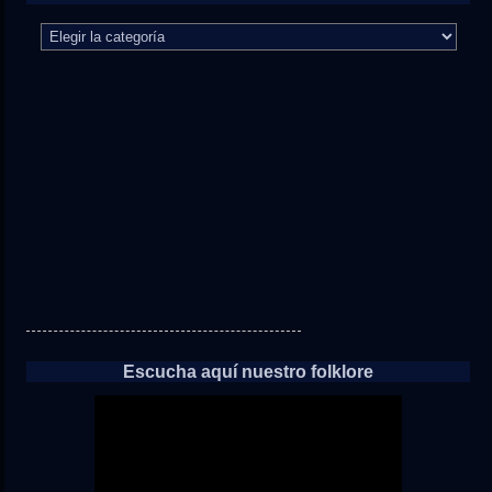
El
camino
directo
a
las
noticias
Escucha aquí nuestro folklore