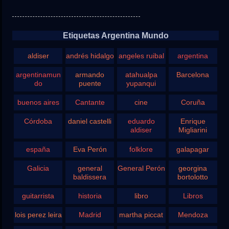
Etiquetas Argentina Mundo
aldiser
andrés hidalgo
angeles ruibal
argentina
argentinamun
armando
atahualpa
Barcelona
do
puente
yupanqui
buenos aires
Cantante
cine
Coruña
Córdoba
daniel castelli
eduardo
Enrique
aldiser
Migliarini
españa
Eva Perón
folklore
galapagar
Galicia
general
General Perón
georgina
baldissera
bortolotto
guitarrista
historia
libro
Libros
lois perez leira
Madrid
martha piccat
Mendoza