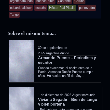
tagged
argentinamundo
buenos aires
Cantante
Coruña
posted
eduardo aldiser
españa
Héctor Rial Picallo
pontevedra
in
Tango
Sobre el mismo tema...
30 de septiembre de
2025
ArgentinaMundo
Armando Puente – Periodista y
escritor
Cuando evocamos el nacimiento de la
Patria, Armando Rubén Puente cumple
años. Ha nacido un 25 de May...
1 de diciembre de 2025
ArgentinaMundo
Viviana Segade – Bien de tango
y bien porteña
Polifacética, esta argentina que vive