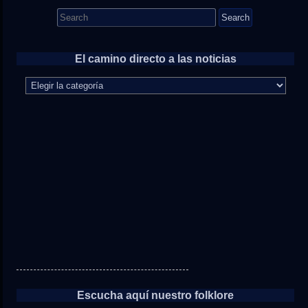
Search
for:
El camino directo a las noticias
El
camino
directo
a
las
noticias
Escucha aquí nuestro folklore