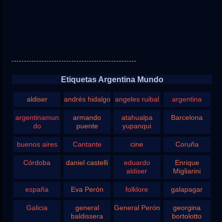
Etiquetas Argentina Mundo
aldiser
andrés hidalgo
angeles ruibal
argentina
argentinamun
armando
atahualpa
Barcelona
do
puente
yupanqui
buenos aires
Cantante
cine
Coruña
Córdoba
daniel castelli
eduardo
Enrique
aldiser
Migliarini
españa
Eva Perón
folklore
galapagar
Galicia
general
General Perón
georgina
baldissera
bortolotto