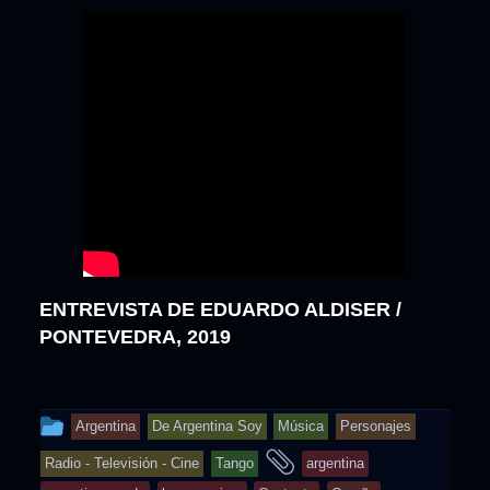
ENTREVISTA DE EDUARDO ALDISER /
PONTEVEDRA, 2019
This
Argentina
De Argentina Soy
Música
Personajes
entry
and
Radio - Televisión - Cine
Tango
argentina
was