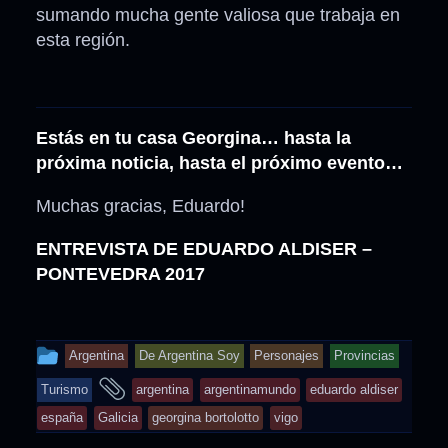
sumando mucha gente valiosa que trabaja en
esta región.
Estás en tu casa Georgina… hasta la
próxima noticia, hasta el próximo evento…
Muchas gracias, Eduardo!
ENTREVISTA DE EDUARDO ALDISER –
PONTEVEDRA 2017
This
Argentina
De Argentina Soy
Personajes
Provincias
entry
and
Turismo
argentina
argentinamundo
eduardo aldiser
was
tagged
españa
Galicia
georgina bortolotto
vigo
posted