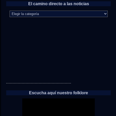
El camino directo a las noticias
El
camino
directo
a
las
noticias
Escucha aquí nuestro folklore