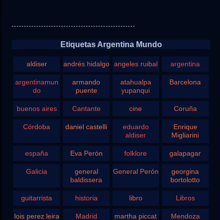
Etiquetas Argentina Mundo
aldiser
andrés hidalgo
angeles ruibal
argentina
argentinamun
armando
atahualpa
Barcelona
do
puente
yupanqui
buenos aires
Cantante
cine
Coruña
Córdoba
daniel castelli
eduardo
Enrique
aldiser
Migliarini
españa
Eva Perón
folklore
galapagar
Galicia
general
General Perón
georgina
baldissera
bortolotto
guitarrista
historia
libro
Libros
lois perez leira
Madrid
martha piccat
Mendoza