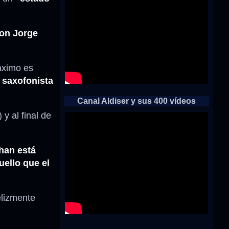
con Jorge
áximo es
 saxofonista
Canal Aldiser y sus 400 vídeos
y al final de
han está
ello que el
elizmente