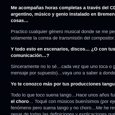
Me acompañas horas completas a través del CD
argentino, músico y genio instalado en Bremen
cosas…
Practico cualquier género musical donde se me per
solamente la correa de transmisión del composito
Y todo esto en escenarios, discos… ¿O con tus
comunicación…?
Sinceramente no lo sé…cada vez que uno toca o gra
mensaje por supuesto)…vaya uno a saber a dond
Yo te conozco más por tus producciones tang
Todo lo que toco suena tango…Hace unos años fui
el choro
… Toqué con músicos buenísimos (por e
fenómeno pero suena tango y no choro…Me he resi
pesar de todas las definiciones y explicaciones q