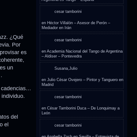
cesar tamborini
en
Héctor Villalón – Asesor de Perón –
Mediador en Irán
jazz. ¿Qué
cesar tamborini
evia. Por
en
Academia Nacional del Tango de Argentina
provisar es
– Aldiser – Pontevedra
 coherente,
 es un
Susana,Julio
…
en
Julio César Ovejero – Pintor y Tanguero en
Madrid
s, cadencias…
 individuo.
cesar tamborini
en
César Tamborini Duca – De Lonquimay a
León
atos del
o el
cesar tamborini
en
Anabella Zoch en Sevilla – Entrevista de