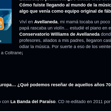
Cómo fuiste llegando al mundo de la músi
algo que venía como equipo original de fáb
Anécdotas
Viví en
Avellaneda
, mi mamá tocaba un poco 
Comidas – Bebidas
papá rascaba un violín… estudié el piano en e
Conservatorio Williams de Avellaneda
donde
profesores, aliados a mis padres, llegaron ca
odiar la música. Por suerte a eso de los veint
 a Coltrane¡
n Europa… ¿Qué podemos reseñar de aquellos años 70
co con
La Banda del Paraíso
. CD re-editado en 2011 po