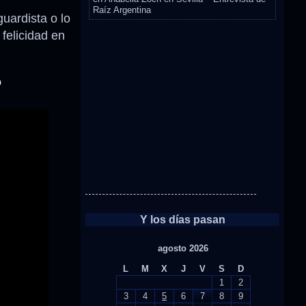
Raíz Argentina
uardista o lo
felicidad en
o
Y los días pasan
agosto 2026
L
M
X
J
V
S
D
1
2
3
4
5
6
7
8
9