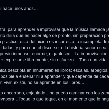
ibí hace unos años…
tra, para aprender a improvisar que la música llamada 
rio diría que es hacer algo de pronto, sin preparación pr
actico, esta definición es incorrecta, o incompleta. Im
s dadas, y para que el discurso, o la historia sonora sea
jo previo inmenso, enorme, gigantesco…La improvisación
er expresarse libremente, sin esfuerzo… Toda una vida
nica descripta en innumerables libros: escalas, arpegio
 imposible a enseñar ni a aprender y que depende de cada
vir, existir, no se aprende en los libros…
nto encerrado, enjaulado…no puedo caminar con los zap
e evapora…Toque lo que toque, en el momento que lo hag