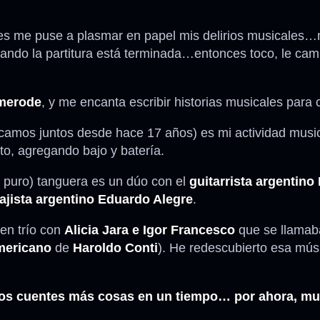
 me puse a plasmar en papel mis delirios musicales…m
uando la partitura está terminada…entonces toco, le cam
merode
, y me encanta escribir historias musicales para 
camos juntos desde hace 17 años) es mi actividad musica
o, agregando bajo y batería.
o puro) tanguera es un dúo con el
guitarrista argentino
jista argentino Eduardo Alegre
.
en trío con
Alicia Jara e Igor Francesco
que se llama
mericano
de
Haroldo Conti
). He redescubierto esa mús
os cuentes más cosas en un tiempo… por ahora, mu