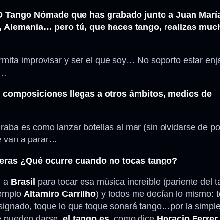
 Tango Nómade que has grabado junto a Juan María 
, Alemania… pero tú, que haces tango, realizas mu
mita improvisar y ser el que soy… No soporto estar enja
r…
 composiciones llegas a otros ámbitos, medios de
ba es como lanzar botellas al mar (sin olvidarse de po
e van a parar…
ueras ¿Qué ocurre cuando no tocas tango?
 a
Brasil
para tocar esa música increíble (pariente del 
jemplo
Altamiro Carrilho
) y todos me decían lo mismo: 
gnado, toque lo que toque sonará tango…por la simple
ue pueden darse,
el tango es
, como dice
Horacio Ferrer