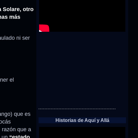
Solare, otro
chas más
ulado ni ser
ner el
tango) que es
Historias de Aquí y Allá
tocás
 razón que a
, un
“estado