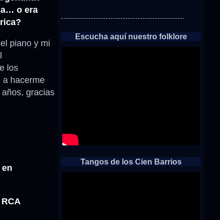
ca… o era
rica?
Escucha aquí nuestro folklore
el piano y mi
l
 los
si a hacerme
e años, gracias
Tangos de los Cien Barrios
 en
r
RCA