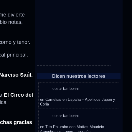
e divierte
bio notas,
corno y tenor.
l principal.
 Narciso Saúl.
Dicen nuestros lectores
cesar tamborini
ba
El Circo del
en
Camelias en España – Apellidos Japón y
ica
Coria
cesar tamborini
chas gracias
en
Tito Palumbo con Matías Mauricio –
Argentina es Tango – España