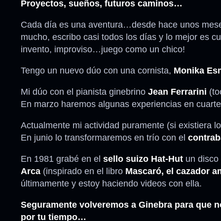
Proyectos, sueños, futuros caminos…
Cada día es una aventura…desde hace unos meses
mucho, escribo casi todos los días y lo mejor es c
invento, improviso…juego como un chico!
Tengo un nuevo dúo con una cornista,
Monika Es
Mi dúo con el pianista ginebrino
Jean Ferrarini
(to
En marzo haremos algunas experiencias en cuartet
Actualmente mi actividad puramente (si existiera l
En junio lo transformaremos en trío con el
contraba
En 1981 grabé en el
sello suizo Hat-Hut
un disco 
Arca
(inspirado en el libro
Mascaró, el cazador a
últimamente y estoy haciendo videos con ella.
Seguramente volveremos a Ginebra para que n
por tu tiempo…