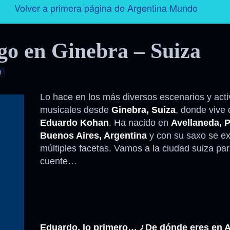
Volver a primera página de Argentina Mundo
Argentina
o en Ginebra – Suiza
Folklore
t
Tango
Lo hace en los más diversos escenarios y act
musicales desde
Ginebra, Suiza
, donde vive
Historia
Eduardo Kohan
. Ha nacido en
Avellaneda, P
Buenos Aires, Argentina
y con su saxo se e
Personajes
múltiples facetas. Vamos a la ciudad suiza pa
cuente…
Deporte
Radio – Televisión – Cine
Turismo
Eduardo, lo primero… ¿De dónde eres en 