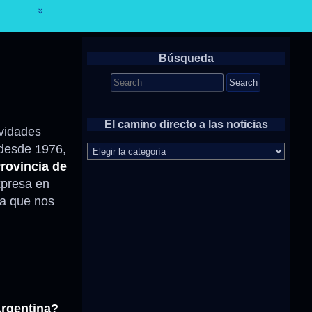
Búsqueda
Search
for:
El camino directo a las noticias
ividades
El
 desde 1976,
camino
rovincia de
directo
xpresa en
a
las
ra que nos
noticias
Argentina?