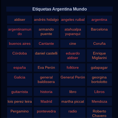
Etiquetas Argentina Mundo
aldiser
andrés hidalgo
angeles ruibal
argentina
argentinamun
armando
atahualpa
Barcelona
do
puente
yupanqui
buenos aires
Cantante
cine
Coruña
Córdoba
daniel castelli
eduardo
Enrique
aldiser
Migliarini
españa
Eva Perón
folklore
galapagar
Galicia
general
General Perón
georgina
baldissera
bortolotto
guitarrista
historia
libro
Libros
lois perez leira
Madrid
martha piccat
Mendoza
Pergamino
pontevedra
radio
Roberto
Chavero