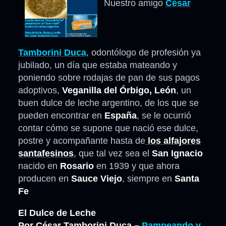
Nuestro amigo
César
Tamborini Duca
, odontólogo de profesión ya
jubilado, un día que estaba mateando y
poniendo sobre rodajas de pan de sus pagos
adoptivos,
Veganilla del Órbigo, León
, un
buen dulce de leche argentino, de los que se
pueden encontrar en
España
, se le ocurrió
contar cómo se supone que nació ese dulce,
postre y acompañante hasta de
los alfajores
santafesinos
, que tal vez sea el
San Ignacio
nacido en
Rosario
en 1939 y que ahora
producen en
Sauce Viejo
, siempre en
Santa
Fe
El Dulce de Leche
Por César Tamborini Duca –
Pampeando y