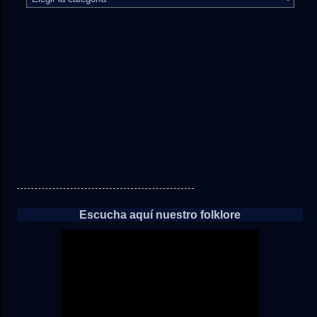
camino
directo
a
las
noticias
Escucha aquí nuestro folklore