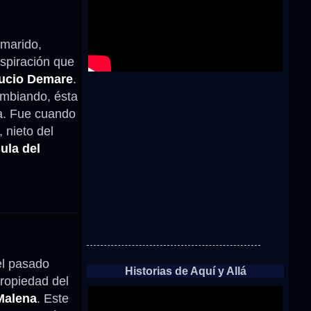
 marido,
nspiración que
ucio Demare
.
ambiando, ésta
ra. Fue cuando
, nieto del
ula del
el pasado
Historias de Aquí y Allá
propiedad del
Malena
. Este