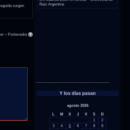
Raíz Argentina
seguida surgen
.
ser – Pontevedra
Y los días pasan
agosto 2026
L
M
X
J
V
S
D
1
2
3
4
5
6
7
8
9