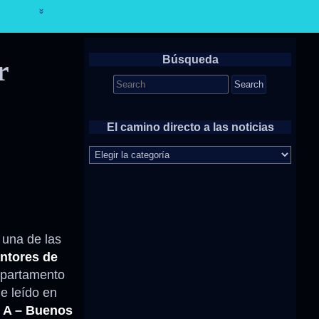
Búsqueda
r
Search
for:
El camino directo a las noticias
El
camino
directo
a
las
noticias
 una de las
ntores de
departamento
e leído en
– A – Buenos