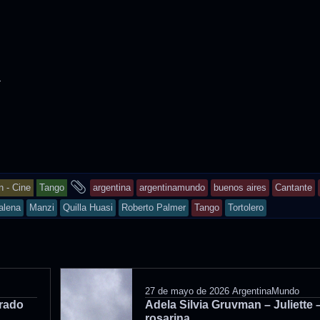
a
and
n - Cine
Tango
argentina
argentinamundo
buenos aires
Cantante
tagged
alena
Manzi
Quilla Huasi
Roberto Palmer
Tango
Tortolero
27 de mayo de 2026
ArgentinaMundo
orado
Adela Silvia Gruvman – Juliette –
rosarina