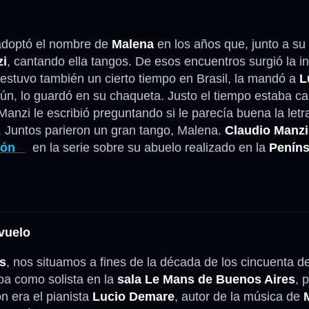
doptó el nombre de
Malena
en los años que, junto a su
i
, cantando ella tangos. De esos encuentros surgió la i
stuvo también un cierto tiempo en Brasil, la mandó a
L
ún, lo guardó en su chaqueta. Justo el tiempo estaba c
nzi le escribió preguntando si le parecía buena la let
. Juntos parieron un gran tango, Malena.
Claudio Manzi
ción
en la serie sobre su abuelo realizado en la
Peníns
vuelo
s
, nos situamos a fines de la década de los cincuenta d
a como solista en la
sala Le Mans de Buenos Aires
, 
ón era el pianista
Lucio Demare
, autor de la música de