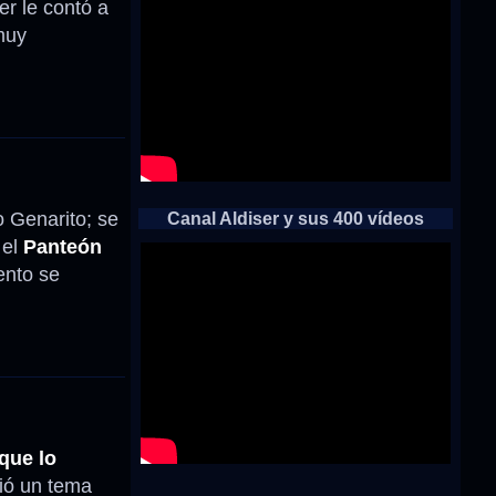
r le contó a
muy
o Genarito; se
Canal Aldiser y sus 400 vídeos
 el
Panteón
ento se
que lo
ió un tema