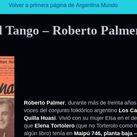
Volver a primera página de Argentina Mundo
Argentina
l Tango – Roberto Palme
Folklore
Tango
Historia
Personajes
Deporte
Roberto Palmer
, durante más de treinta años
voces del conjunto folklórico argentino
Los Ca
Quilla Huasi
. Vivió con su mujer Elsa en el 
Radio – Televisión – Cine
que
Elena Tortolero
(que no Torterolo como h
algún libro) tenía en
Maipú 746, planta baja 
Turismo