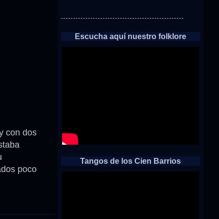
Escucha aquí nuestro folklore
y con dos
estaba
u
Tangos de los Cien Barrios
sados poco