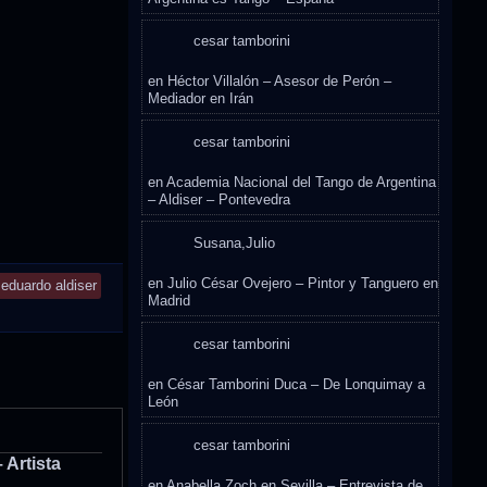
cesar tamborini
en
Héctor Villalón – Asesor de Perón –
Mediador en Irán
cesar tamborini
en
Academia Nacional del Tango de Argentina
– Aldiser – Pontevedra
Susana,Julio
en
Julio César Ovejero – Pintor y Tanguero en
eduardo aldiser
Madrid
cesar tamborini
en
César Tamborini Duca – De Lonquimay a
León
cesar tamborini
 Artista
en
Anabella Zoch en Sevilla – Entrevista de