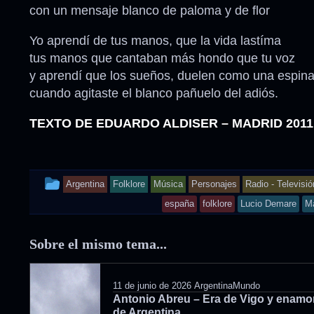
con un mensaje blanco de paloma y de flor
Yo aprendí de tus manos, que la vida lastíma
tus manos que cantaban más hondo que tu voz
y aprendí que los sueños, duelen como una espin
cuando agitaste el blanco pañuelo del adiós.
TEXTO DE EDUARDO ALDISER – MADRID 2011
This
Argentina
Folklore
Música
Personajes
Radio - Televisió
entry
españa
folklore
Lucio Demare
M
was
Sobre el mismo tema...
posted
in
11 de junio de 2026
ArgentinaMundo
Antonio Abreu – Era de Vigo y enam
de Argentina