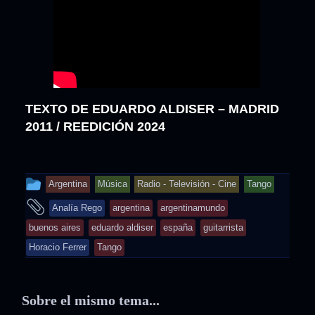
TEXTO DE EDUARDO ALDISER – MADRID
2011 / REEDICIÓN 2024
This
Argentina
Música
Radio - Televisión - Cine
Tango
entry
and
Analía Rego
argentina
argentinamundo
was
tagged
buenos aires
eduardo aldiser
españa
guitarrista
posted
Horacio Ferrer
Tango
in
Sobre el mismo tema...