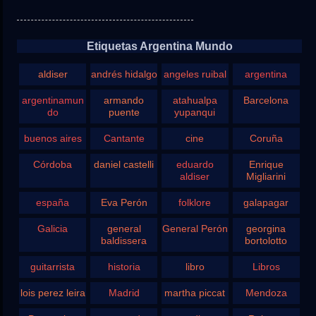
Etiquetas Argentina Mundo
aldiser
andrés hidalgo
angeles ruibal
argentina
argentinamun
armando
atahualpa
Barcelona
do
puente
yupanqui
buenos aires
Cantante
cine
Coruña
Córdoba
daniel castelli
eduardo
Enrique
aldiser
Migliarini
españa
Eva Perón
folklore
galapagar
Galicia
general
General Perón
georgina
baldissera
bortolotto
guitarrista
historia
libro
Libros
lois perez leira
Madrid
martha piccat
Mendoza