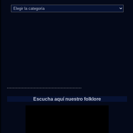
El
camino
directo
a
las
noticias
Escucha aquí nuestro folklore