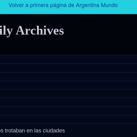
Volver a primera página de Argentina Mundo
Argentina
ily Archives
Folklore
Tango
Historia
Personajes
Deporte
Radio – Televisión – Cine
os trotaban en las ciudades
Turismo