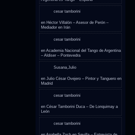
cesar tamborini
en
Héctor Villalón – Asesor de Perón –
Mediador en Irán
cesar tamborini
en
Academia Nacional del Tango de Argentina
– Aldiser – Pontevedra
Susana,Julio
en
Julio César Ovejero – Pintor y Tanguero en
Madrid
cesar tamborini
en
César Tamborini Duca – De Lonquimay a
León
cesar tamborini
en
Anabella Zoch en Sevilla – Entrevista de