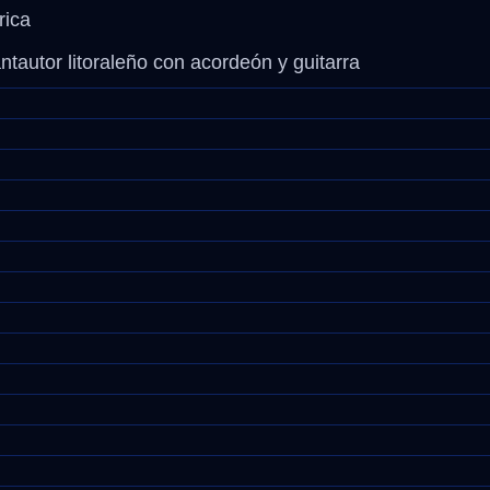
rica
Anécdotas
tautor litoraleño con acordeón y guitarra
Comidas – Bebidas