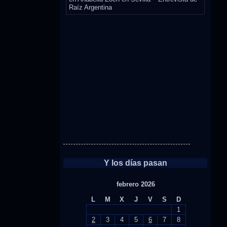
Raíz Argentina
Y los días pasan
febrero 2026
L
M
X
J
V
S
D
1
2
3
4
5
6
7
8