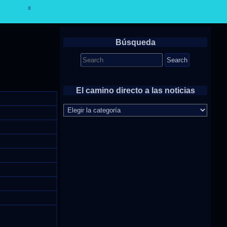
Búsqueda
Search
for:
El camino directo a las noticias
El
camino
directo
a
las
noticias