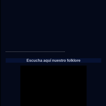
las
noticias
Escucha aquí nuestro folklore