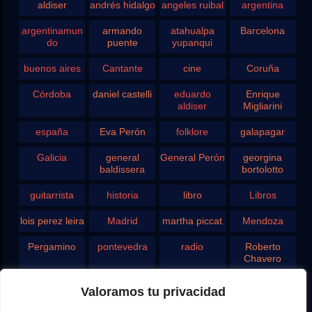
aldiser
andrés hidalgo
angeles ruibal
argentina
argentinamun
armando
atahualpa
Barcelona
do
puente
yupanqui
buenos aires
Cantante
cine
Coruña
Córdoba
daniel castelli
eduardo
Enrique
aldiser
Migliarini
españa
Eva Perón
folklore
galapagar
Galicia
general
General Perón
georgina
baldissera
bortolotto
guitarrista
historia
libro
Libros
lois perez leira
Madrid
martha piccat
Mendoza
Pergamino
pontevedra
radio
Roberto
Chavero
Rodolfo
rosario
san juan
santa fe
Valoramos tu privacidad
Ghezzi