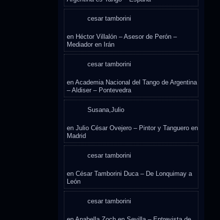
cesar tamborini
en
Héctor Villalón – Asesor de Perón –
Mediador en Irán
cesar tamborini
en
Academia Nacional del Tango de Argentina
– Aldiser – Pontevedra
Susana,Julio
en
Julio César Ovejero – Pintor y Tanguero en
Madrid
cesar tamborini
en
César Tamborini Duca – De Lonquimay a
León
cesar tamborini
en
Anabella Zoch en Sevilla – Entrevista de