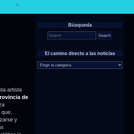
Búsqueda
Search
for:
El camino directo a las noticias
El
camino
directo
a
las
sta artista
noticias
ovincia de
za
 que,
zarse y
ás