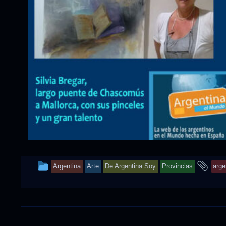
This
an
Argentina
Arte
De Argentina Soy
Provincias
arge
entry
tag
was
posted