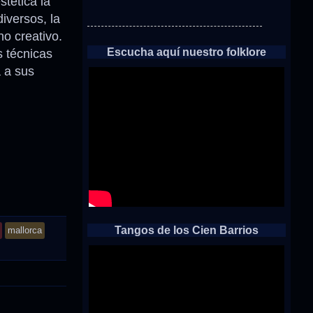
tética la
iversos, la
o creativo.
Escucha aquí nuestro folklore
s técnicas
a a sus
Tangos de los Cien Barrios
mallorca