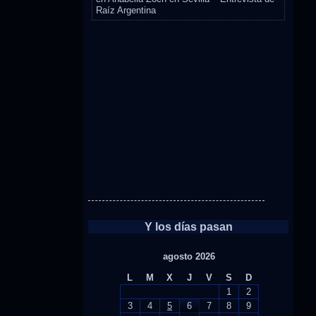
Raíz Argentina
Y los días pasan
agosto 2026
L
M
X
J
V
S
D
1
2
3
4
5
6
7
8
9