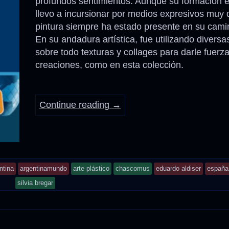
profundos sentimientos. Aunque su formación es
llevo a incursionar por medios expresivos muy d
Anécdotas
pintura siempre ha estado presente en su camin
En su andadura artística, fue utilizando diversa
Comidas – Bebidas
sobre todo texturas y collages para darle fuerz
creaciones, como en esta colección.
Continue reading
→
d
ntina
argentinamundo
arte plástico
chascomus
eduardo aldiser
españa
ged
silvia bregar