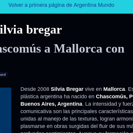
Volver a primera página de Argentina Mundo
Argentina
silvia bregar
Folklore
ascomús a Mallorca con
Tango
Historia
ent
Personajes
Desde 2008
Silvia Bregar
vive en
Mallorca
. E
plástica argentina ha nacido en
Chascomús, Pr
Deporte
Buenos Aires, Argentina
. La intensidad y fuer
comunicativa son las principales características
Radio – Televisión – Cine
unidas al manejo de las texturas, logran armoni
plasmarse en obras surgidas del fluir de sus m
Turismo