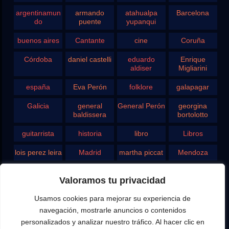
argentinamun
armando
atahualpa
Barcelona
do
puente
yupanqui
buenos aires
Cantante
cine
Coruña
Córdoba
daniel castelli
eduardo
Enrique
aldiser
Migliarini
españa
Eva Perón
folklore
galapagar
Galicia
general
General Perón
georgina
baldissera
bortolotto
guitarrista
historia
libro
Libros
lois perez leira
Madrid
martha piccat
Mendoza
Pergamino
pontevedra
radio
Roberto
Valoramos tu privacidad
Chavero
Usamos cookies para mejorar su experiencia de
Rodolfo
rosario
san juan
santa fe
Ghezzi
navegación, mostrarle anuncios o contenidos
personalizados y analizar nuestro tráfico. Al hacer clic en
Tango
teatro
television
vigo