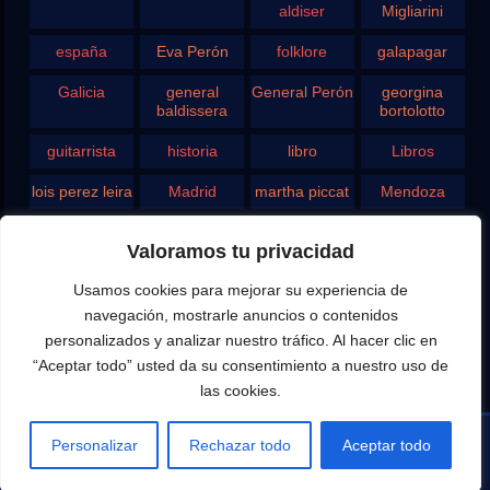
aldiser
Migliarini
españa
Eva Perón
folklore
galapagar
Galicia
general
General Perón
georgina
baldissera
bortolotto
guitarrista
historia
libro
Libros
lois perez leira
Madrid
martha piccat
Mendoza
Pergamino
pontevedra
radio
Roberto
Valoramos tu privacidad
Chavero
Usamos cookies para mejorar su experiencia de
Rodolfo
rosario
san juan
santa fe
Ghezzi
navegación, mostrarle anuncios o contenidos
personalizados y analizar nuestro tráfico. Al hacer clic en
Tango
teatro
television
vigo
“Aceptar todo” usted da su consentimiento a nuestro uso de
las cookies.
yupanqui
Personalizar
Rechazar todo
Aceptar todo
Editado por Eduardo Aldiser para la difusión del Canal