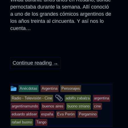
pernoctaba durante la semana. Allí conoció
a uno de los grandes cómicos argentinos de
los años treinta al cincuenta. Y así nos lo
cuenta…
Continue reading
→
This
Anécdotas
Argentina
Personajes
entry
and
Radio - Televisión - Cine
adolfo zabalza
argentina
was
tagged
argentinamundo
buenos aires
buono striano
cine
posted
eduardo aldiser
españa
Eva Perón
Pergamino
in
rafael buono
Tango