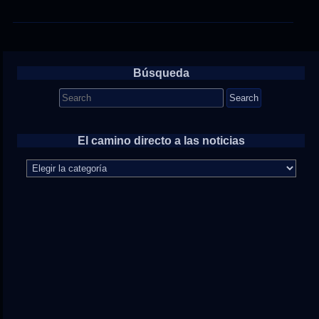
Búsqueda
Search
for:
El camino directo a las noticias
El
camino
directo
a
las
noticias