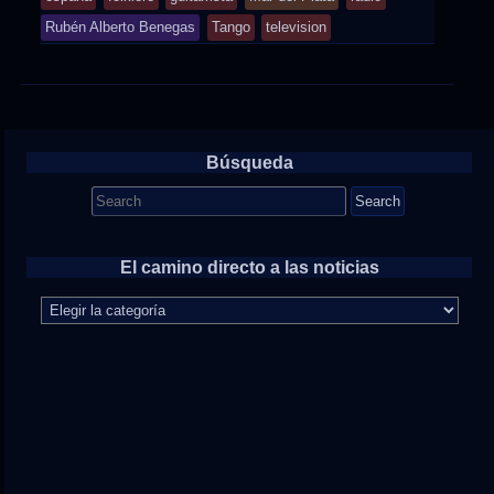
in
Rubén Alberto Benegas
Tango
television
Búsqueda
Search
for:
El camino directo a las noticias
El
camino
directo
a
las
noticias