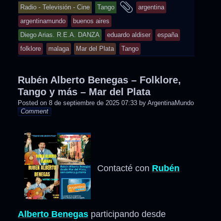
entry
and
Radio - Televisión - Cine
Tango
argentina
was
tagged
argentinamundo
buenos aires
posted
Diego Arias. R.E.A. DANZA
eduardo aldiser
españa
in
folklore
malaga
Mar del Plata
Tango
Rubén Alberto Benegas – Folklore,
Tango y más – Mar del Plata
Posted on
8 de septiembre de 2025 07:33
by
ArgentinaMundo
Comment
Contacté con
Rubén
Alberto Benegas
participando desde