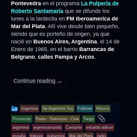
Pontevedra
en el programa
La Pulpería de
Roberto Santamaría
que se difunde los
lunes a la tardecita en
FM Iberoamerica de
Mar del Plata
. Allí vive desde bien pequeño,
siendo que es porteño de origen, ya que
nació en
Buenos Aires, Argentina
, el 14 de
Enero de 1965, en el barrio
Barrancas de
Belgrano
,
calles Pampa y Arcos
.
Continue reading
→
This
Argentina
De Argentina Soy
Folklore
Música
entry
and
Provincias
Radio - Televisión - Cine
Tango
was
tagged
argentina
argentinamundo
Cantante
eduardo aldiser
posted
españa
folklore
guitarrista
Mar del Plata
radio