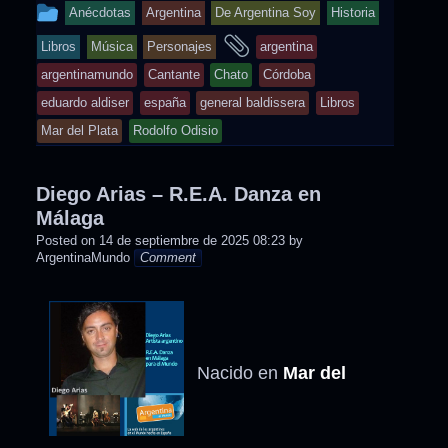
This
Anécdotas
Argentina
De Argentina Soy
Historia
entry
and
Libros
Música
Personajes
argentina
was
tagged
argentinamundo
Cantante
Chato
Córdoba
posted
eduardo aldiser
españa
general baldissera
Libros
in
Mar del Plata
Rodolfo Odisio
Diego Arias – R.E.A. Danza en
Málaga
Posted on
14 de septiembre de 2025 08:23
by
ArgentinaMundo
Comment
Nacido en
Mar del