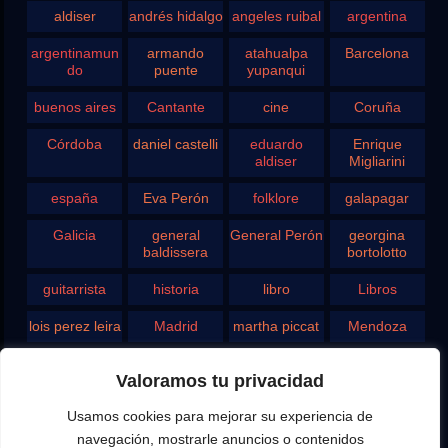
aldiser
andrés hidalgo
angeles ruibal
argentina
argentinamun
armando
atahualpa
Barcelona
do
puente
yupanqui
buenos aires
Cantante
cine
Coruña
Córdoba
daniel castelli
eduardo
Enrique
aldiser
Migliarini
españa
Eva Perón
folklore
galapagar
Galicia
general
General Perón
georgina
baldissera
bortolotto
guitarrista
historia
libro
Libros
lois perez leira
Madrid
martha piccat
Mendoza
Pergamino
pontevedra
radio
Roberto
Valoramos tu privacidad
Chavero
Usamos cookies para mejorar su experiencia de
Rodolfo
rosario
san juan
santa fe
Ghezzi
navegación, mostrarle anuncios o contenidos