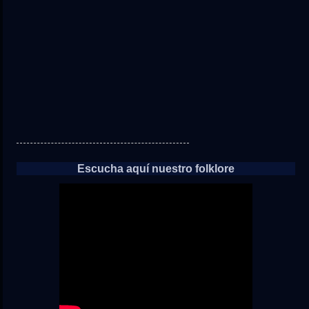
las
noticias
Escucha aquí nuestro folklore