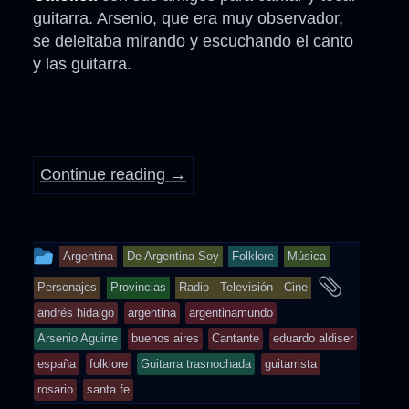
guitarra. Arsenio, que era muy observador,
se deleitaba mirando y escuchando el canto
y las guitarra.
Continue reading
→
This
Argentina
De Argentina Soy
Folklore
Música
entry
and
Personajes
Provincias
Radio - Televisión - Cine
was
tagged
andrés hidalgo
argentina
argentinamundo
posted
Arsenio Aguirre
buenos aires
Cantante
eduardo aldiser
in
españa
folklore
Guitarra trasnochada
guitarrista
rosario
santa fe