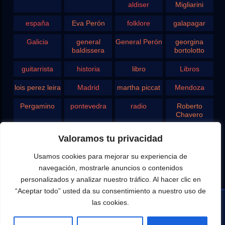
aldiser
Migliarini
españa
Eva Perón
folklore
galapagar
Galicia
general
General Perón
georgina
baldissera
bortolotto
guitarrista
historia
libro
Libros
lois perez leira
Madrid
martha piccat
Mendoza
Pergamino
pontevedra
radio
Roberto
Chavero
Rodolfo
rosario
san juan
santa fe
Valoramos tu privacidad
Ghezzi
Usamos cookies para mejorar su experiencia de
Tango
teatro
television
vigo
navegación, mostrarle anuncios o contenidos
yupanqui
personalizados y analizar nuestro tráfico. Al hacer clic en
“Aceptar todo” usted da su consentimiento a nuestro uso de
las cookies.
Editado por Eduardo Aldiser para la difusión del Canal