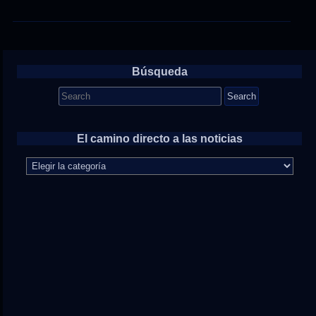
Búsqueda
Search
for:
El camino directo a las noticias
El
camino
directo
a
las
noticias