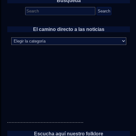
Búsqueda
Search
for:
El camino directo a las noticias
El
camino
directo
a
las
noticias
Escucha aquí nuestro folklore