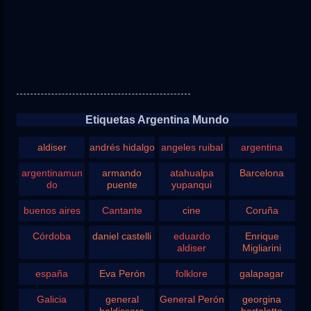
Etiquetas Argentina Mundo
aldiser
andrés hidalgo
angeles ruibal
argentina
argentinamun
armando
atahualpa
Barcelona
do
puente
yupanqui
buenos aires
Cantante
cine
Coruña
Córdoba
daniel castelli
eduardo
Enrique
aldiser
Migliarini
españa
Eva Perón
folklore
galapagar
Galicia
general
General Perón
georgina
baldissera
bortolotto