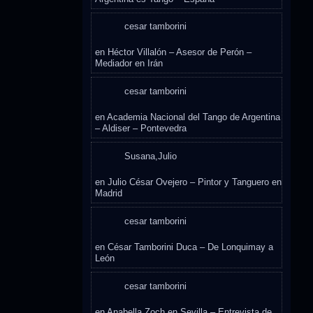
cesar tamborini
en
Héctor Villalón – Asesor de Perón –
Mediador en Irán
cesar tamborini
en
Academia Nacional del Tango de Argentina
– Aldiser – Pontevedra
Susana,Julio
en
Julio César Ovejero – Pintor y Tanguero en
Madrid
cesar tamborini
en
César Tamborini Duca – De Lonquimay a
León
cesar tamborini
en
Anabella Zoch en Sevilla – Entrevista de