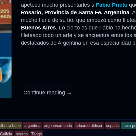
apetece mucho presentarles a
Fabio Prieto
que
Rosario, Provincia de Santa Fe, Argentina
. A
mucho tiene de su tío, que empezó como filete
Buenos Aires
. Lo cierto es que Fabio ha hecho
fileteado todo un arte y se encuentra entre los 
destacados de Argentina en esa especialidad pi
Continue reading
→
nd
alberto bono
argentina
argentinamundo
eduardo aldiser
españa
fabio pr
agged
Galicia
rosario
Tango