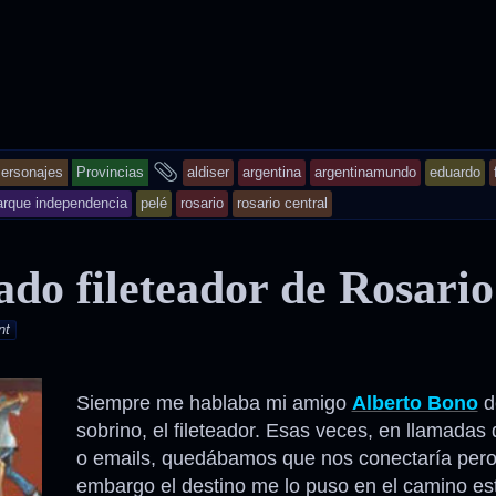
and
ersonajes
Provincias
aldiser
argentina
argentinamundo
eduardo
tagged
arque independencia
pelé
rosario
rosario central
ado fileteador de Rosario
nt
Siempre me hablaba mi amigo
Alberto Bono
d
sobrino, el fileteador. Esas veces, en llamadas 
o emails, quedábamos que nos conectaría pero
embargo el destino me lo puso en el camino es