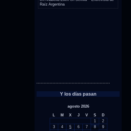
Raíz Argentina
Y los días pasan
agosto 2026
L
M
X
J
V
S
D
1
2
3
4
5
6
7
8
9