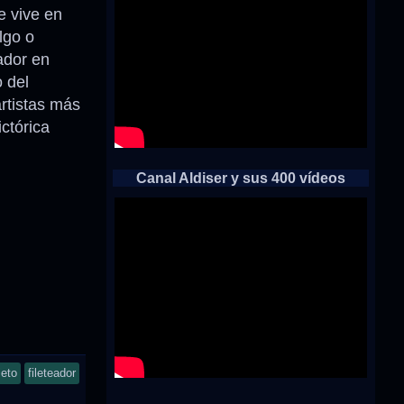
 vive en
lgo o
ador en
 del
artistas más
ctórica
Canal Aldiser y sus 400 vídeos
ieto
fileteador