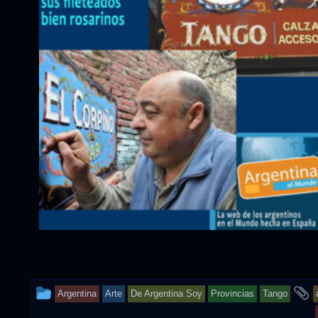
This
a
Argentina
Arte
De Argentina Soy
Provincias
Tango
entry
t