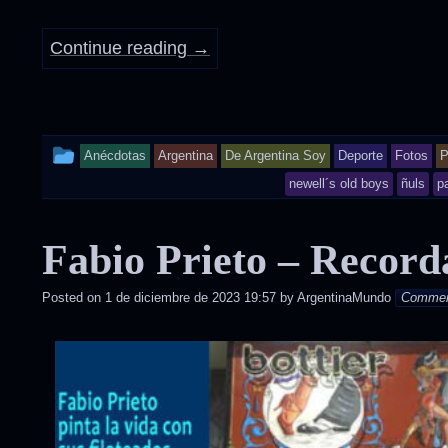
Continue reading
→
This
Anécdotas
Argentina
De Argentina Soy
Deporte
Fotos
P
entry
newell´s old boys
ñuls
p
was
Fabio Prieto – Record
posted
in
Posted on
1 de diciembre de 2023 19:57
by
ArgentinaMundo
Comme