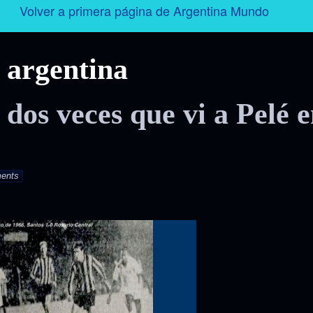
Volver a primera página de Argentina Mundo
Argentina
argentina
Folklore
dos veces que vi a Pelé 
Tango
Historia
ents
Personajes
Deporte
Radio – Televisión – Cine
Turismo