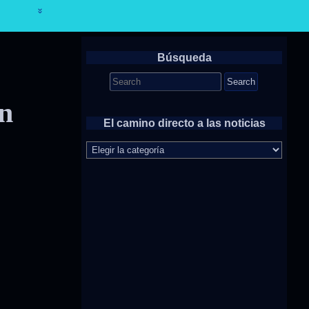
Búsqueda
Search
for:
en
El camino directo a las noticias
El
camino
directo
a
las
noticias