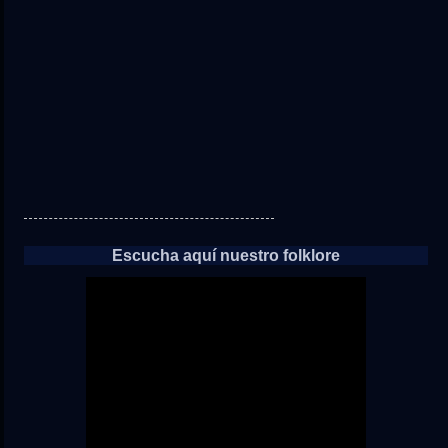
las
noticias
Escucha aquí nuestro folklore