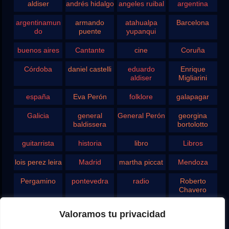
aldiser
andrés hidalgo
angeles ruibal
argentina
argentinamun
armando
atahualpa
Barcelona
do
puente
yupanqui
buenos aires
Cantante
cine
Coruña
Córdoba
daniel castelli
eduardo
Enrique
aldiser
Migliarini
españa
Eva Perón
folklore
galapagar
Galicia
general
General Perón
georgina
baldissera
bortolotto
guitarrista
historia
libro
Libros
lois perez leira
Madrid
martha piccat
Mendoza
Pergamino
pontevedra
radio
Roberto
Chavero
Rodolfo
rosario
san juan
santa fe
Valoramos tu privacidad
Ghezzi